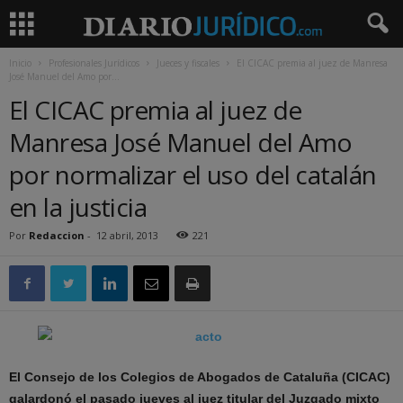
Inicio
Profesionales Jurídicos
Jueces y fiscales
El CICAC premia al juez de Manresa
José Manuel del Amo por...
El CICAC premia al juez de
Manresa José Manuel del Amo
por normalizar el uso del catalán
en la justicia
Por
Redaccion
-
12 abril, 2013
221
El Consejo de los Colegios de Abogados de Cataluña (CICAC)
galardonó el pasado jueves al juez titular del Juzgado mixto