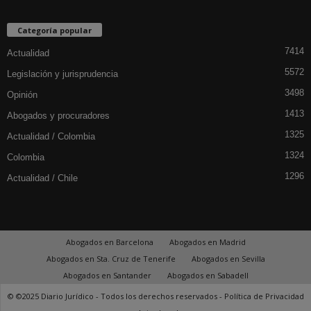
Categoría popular
7414
Actualidad
5572
Legislación y jurisprudencia
3498
Opinión
1413
Abogados y procuradores
1325
Actualidad / Colombia
1324
Colombia
1296
Actualidad / Chile
Abogados en Barcelona
Abogados en Madrid
Abogados en Sta. Cruz de Tenerife
Abogados en Sevilla
Abogados en Santander
Abogados en Sabadell
© ©2025 Diario Jurídico - Todos los derechos reservados -
Política de Privacidad