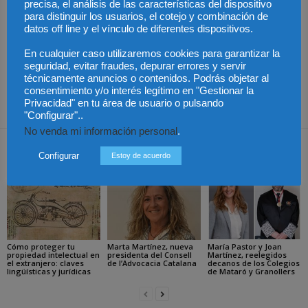
precisa, el análisis de las características del dispositivo
Artículo anterior
Artículo siguiente
para distinguir los usuarios, el cotejo y combinación de
datos off line y el vínculo de diferentes dispositivos.
Presidentes del Club
El CRSA y la Fundación
Español del Arbitraje:
Fernado Pombo orientarán
En cualquier caso utilizaremos cookies para garantizar la
"Queremos que todos los
a entidades del tercer
seguridad, evitar fraudes, depurar errores y servir
grupos de socios estén
sector sobre
técnicamente anuncios o contenidos. Podrás objetar al
representados en la junta
responsabilidades legales
consentimiento y/o interés legítimo en "Gestionar la
directiva"
Privacidad" en tu área de usuario o pulsando
"Configurar"..
No venda mi información personal
.
Artículos relacionados
Más del autor
Configurar
Estoy de acuerdo
Cómo proteger tu
Marta Martínez, nueva
María Pastor y Joan
propiedad intelectual en
presidenta del Consell
Martínez, reelegidos
el extranjero: claves
de l’Advocacia Catalana
decanos de los Colegios
lingüísticas y jurídicas
de Mataró y Granollers