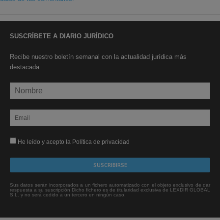
SUSCRÍBETE A DIARIO JURÍDICO
Recibe nuestro boletín semanal con la actualidad jurídica más
destacada.
He leído y acepto la Política de privacidad
Sus datos serán incorporados a un fichero automatizado con el objeto exclusivo de dar
respuesta a su suscripción Dicho fichero es de titularidad exclusiva de LEXDIR GLOBAL
S.L. y no será cedido a un tercero en ningún caso.