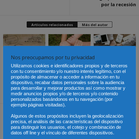
por la recesión
Artículos relacionados
Más del autor
Nos preocupamos por tu privacidad
Últimas modificaciones
Utilizamos cookies e identificadores propios y de terceros
en la Ley de Sociedades
Cómo proteger tu
El Pleno del CGPJ
con tu consentimiento y/o nuestro interés legítimo, con el
de Capital
propiedad intelectual en
aprueba el informe al
el extranjero: claves
anteproyecto de Ley de
propósito de almacenar o acceder a información en tu
lingüísticas y jurídicas
Familias por
dispositivo, recabar datos personales sobre la audiencia
unanimidad
para desarrollar y mejorar productos así como mostrar y
medir anuncios propios y/o de terceros y/o contenido
personalizados basándonos en tu navegación (por
ejemplo páginas visitadas).
Dejar una respuesta
Algunos de estos propósitos incluyen la geolocalización
precisa, el análisis de las características del dispositivo
para distinguir los usuarios, el cotejo y combinación de
datos off line y el vínculo de diferentes dispositivos.