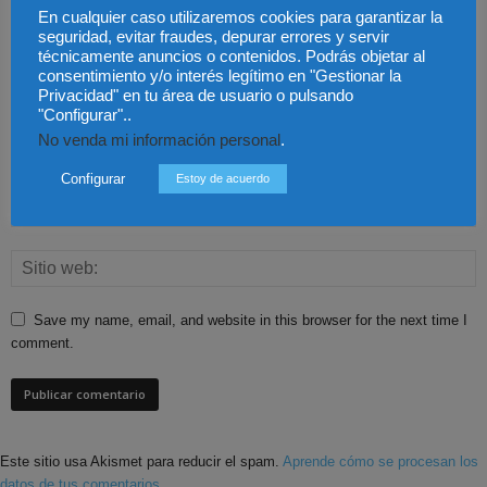
En cualquier caso utilizaremos cookies para garantizar la
seguridad, evitar fraudes, depurar errores y servir
técnicamente anuncios o contenidos. Podrás objetar al
consentimiento y/o interés legítimo en "Gestionar la
Privacidad" en tu área de usuario o pulsando
"Configurar"..
No venda mi información personal
.
Configurar
Estoy de acuerdo
Save my name, email, and website in this browser for the next time I
comment.
Este sitio usa Akismet para reducir el spam.
Aprende cómo se procesan los
datos de tus comentarios.