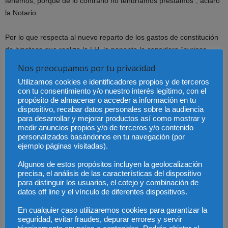
tenemos, porque de lo contrario no tendríamos préstamos”, aclaró
la Notario.
Por lo que respecta al nuevo reparto de los gastos de constitución
de hipoteca que realiza la LH, la ponente lo considera
“curioso
porque el consumidor paga la tasación, que corresponde
Nos preocupamos por tu privacidad
claramente al banco y sin embargo, aunque él elige al notario, lo
Utilizamos cookies e identificadores propios y de terceros
paga al banco; la gestoría no se dice en ningún sitio quién la paga
con tu consentimiento y/o nuestro interés legítimo, con el
y debería estar muchísimo más regulado”.
propósito de almacenar o acceder a información en tu
dispositivo, recabar datos personales sobre la audiencia
para desarrollar y mejorar productos así como mostrar y
Y como novedad más destacable, Fernández-Tresguerres indicó
medir anuncios propios y/o de terceros y/o contenido
que la nueva Ley da cumplimiento a la trasparencia material con
personalizados basándonos en tu navegación (por
ejemplo páginas visitadas).
una actuación notarial y precontractual específica: el Acta Notarial,
previendo un plazo de 10 días naturales para su desarrollo durante
Algunos de estos propósitos incluyen la geolocalización
el cual deberá el prestatario comparecer. A este respecto,
“se
precisa, el análisis de las características del dispositivo
para distinguir los usuarios, el cotejo y combinación de
plantea el tema de que si la presencia física es obligada”,
apuntó la
datos off line y el vínculo de diferentes dispositivos.
Notario, abogando por la “creación de una sede notarial que
permitiera el cumplimiento de este Acta sin que la presencia física
En cualquier caso utilizaremos cookies para garantizar la
seguridad, evitar fraudes, depurar errores y servir
fuese estrictamente en el notario elegido para la constitución de la