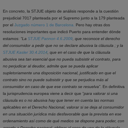
En concreto, la STJUE objeto de análisis responde a la cuestión
prejudicial 7017 planteada por el Supremo junto a la 179 planteada
por el
Juzgado número 1 de Barcelona.
Pero hay otras dos
resoluciones importantes que indicó Puerto para entender dónde
estamos:
“La
STJUE Pannon 4.6.2009
, que reconoce el derecho
del consumidor a pedir que no se declare abusiva la cláusula ; y la
STJUE Kasler 30.4.2014
, que en el caso de que la cláusula
abusiva sea tan esencial que no pueda subsistir el contrato, para
no perjudicar al deudor, admite que se pueda aplicar
supletoriamente una disposición nacional, justificado en que el
contrato sino no puede subsistir y que se perjudica más al
consumidor en caso de que ese contrato se resuelva”
. En definitiva
la jurisprudencia europea viene a decir que
“para valorar si una
cláusula es o no abusiva hay que tener en cuenta las normas
aplicables en el Derecho Nacional, valorar si se deja al consumidor
en una situación jurídica más desfavorable que la prevista en ese
ordenamiento así como de qué medios se dispone para poder, con
arreglo a Derecho nacional, obligar al cese de uso de la cláusula