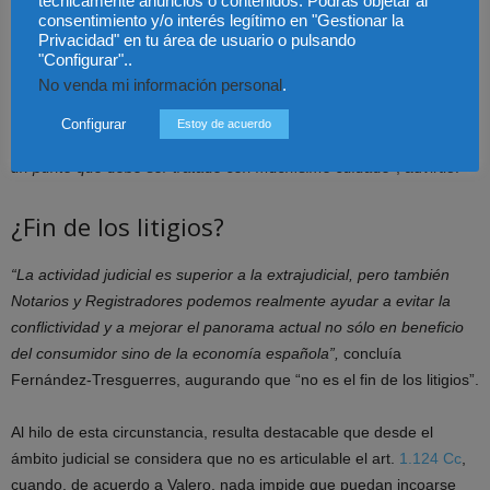
técnicamente anuncios o contenidos. Podrás objetar al
hipoteca”, así como
“la interconexión, de forma gratuita, de
consentimiento y/o interés legítimo en "Gestionar la
notarías con el Registro de condiciones generales”
. El Acta también
Privacidad" en tu área de usuario o pulsando
"Configurar"..
prevé un representante del consumidor, pero la Notario se mostró
No venda mi información personal
.
en contra de esta figura:
“creo que puede ser muy problemático y
que es preferible articular medios a distancia que recurrir a la
Configurar
Estoy de acuerdo
figura del representante que además no se dice qué ni quién es, es
un punto que debe ser tratado con muchísimo cuidado”
, advirtió.
¿Fin de los litigios?
“La actividad judicial es superior a la extrajudicial, pero también
Notarios y Registradores podemos realmente ayudar a evitar la
conflictividad y a mejorar el panorama actual no sólo en beneficio
del consumidor sino de la economía española”,
concluía
Fernández-Tresguerres, augurando que “no es el fin de los litigios”.
Al hilo de esta circunstancia, resulta destacable que desde el
ámbito judicial se considera que no es articulable el art.
1.124 Cc
,
cuando, de acuerdo a Valero, nada impide que puedan incoarse