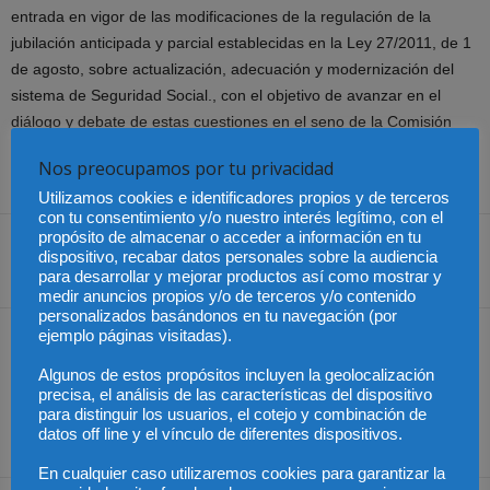
entrada en vigor de las modificaciones de la regulación de la
jubilación anticipada y parcial establecidas en la Ley 27/2011, de 1
de agosto, sobre actualización, adecuación y modernización del
sistema de Seguridad Social., con el objetivo de avanzar en el
diálogo y debate de estas cuestiones en el seno de la Comisión
parlamentaria de Seguimiento y Evaluación de los Acuerdos del
Nos preocupamos por tu privacidad
Pacto de Toledo.
Utilizamos cookies e identificadores propios y de terceros
con tu consentimiento y/o nuestro interés legítimo, con el
propósito de almacenar o acceder a información en tu
dispositivo, recabar datos personales sobre la audiencia
Share
para desarrollar y mejorar productos así como mostrar y
medir anuncios propios y/o de terceros y/o contenido
personalizados basándonos en tu navegación (por
ejemplo páginas visitadas).
Artículo anterior
Artículo siguiente
El Gobierno aprueba el
Jose María Viñals, abogado
Algunos de estos propósitos incluyen la geolocalización
desarrollo reglamentario
de Ángel Carromero: “En
precisa, el análisis de las características del dispositivo
de la ley que reformó el
España no lo habrían
para distinguir los usuarios, el cotejo y combinación de
datos off line y el vínculo de diferentes dispositivos.
sistema de pensiones
condenado”
En cualquier caso utilizaremos cookies para garantizar la