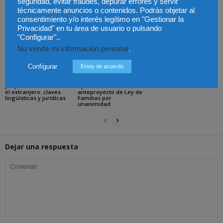
seguridad, evitar fraudes, depurar errores y servir
Artículos relacionados
Más del autor
técnicamente anuncios o contenidos. Podrás objetar al
consentimiento y/o interés legítimo en "Gestionar la
Privacidad" en tu área de usuario o pulsando
"Configurar"..
No venda mi información personal
.
Configurar
Estoy de acuerdo
Últimas modificaciones
en la Ley de Sociedades
Cómo proteger tu
El Pleno del CGPJ
de Capital
propiedad intelectual en
aprueba el informe al
el extranjero: claves
anteproyecto de Ley de
lingüísticas y jurídicas
Familias por
unanimidad
Dejar una respuesta