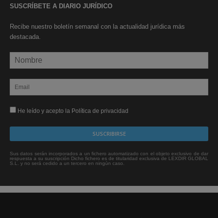
SUSCRÍBETE A DIARIO JURÍDICO
Recibe nuestro boletín semanal con la actualidad jurídica más
destacada.
He leído y acepto la Política de privacidad
Sus datos serán incorporados a un fichero automatizado con el objeto exclusivo de dar
respuesta a su suscripción Dicho fichero es de titularidad exclusiva de LEXDIR GLOBAL
S.L. y no será cedido a un tercero en ningún caso.