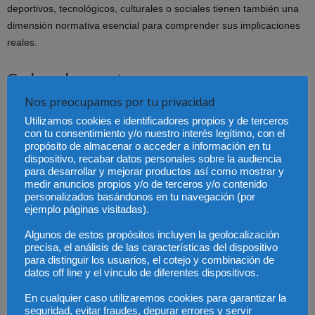
deportivos, tecnológicos, culturales o sociales tienen también una
dimensión normativa esencial para comprender sus implicaciones
reales.
Sobre los autores
Nos preocupamos por tu privacidad
Enrique Arnaldo Benzo.
Presidente de la Sección de Derecho
Utilizamos cookies e identificadores propios y de terceros
deportivo del ICAM. Graduado en Derecho junto con la
con tu consentimiento y/o nuestro interés legítimo, con el
Diplomatura en Estudios Empresariales por la Universidad
propósito de almacenar o acceder a información en tu
Pontificia Comillas (ICADE), comenzó su trayectoria profesional
dispositivo, recabar datos personales sobre la audiencia
para desarrollar y mejorar productos así como mostrar y
como Abogado en ACM Legal, donde ejerció desde el año 2012 en
medir anuncios propios y/o de terceros y/o contenido
el área de Derecho Procesal. Máster Oficial de Derecho Deportivo
personalizados basándonos en tu navegación (por
por la Universidad de Lleida (INEFC-Lleida), en el que obtuvo una
ejemplo páginas visitadas).
calificación de matrícula de honor, comenzó su andadura
Algunos de estos propósitos incluyen la geolocalización
profesional en el sector deportivo desde el año 2014 a través de la
precisa, el análisis de las características del dispositivo
Cátedra de Estudios e Investigación en Derecho Deportivo de la
para distinguir los usuarios, el cotejo y combinación de
datos off line y el vínculo de diferentes dispositivos.
URJC. En 2018 se incorpora a la Secretaría General de la
Federación Española de Baloncesto, además de asumir el cargo
En cualquier caso utilizaremos cookies para garantizar la
de Presidente de la Junta Electoral de la Real Federación Española
seguridad, evitar fraudes, depurar errores y servir