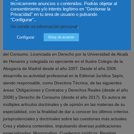
técnicamente anuncios o contenidos. Podrás objetar al
de Vela. En la actualidad compagina su labor como Socio fundador
consentimiento y/o interés legítimo en "Gestionar la
de Statera Legal Partners con la actividad académica, impartiendo
Privacidad" en tu área de usuario o pulsando
docencia de diversos másteres especializados en Derecho
"Configurar"..
Deportivo (ISDE, INEFC) y como docente en el Máster de Acceso a
No venda mi información personal
.
la Abogacia de IE University.
Configurar
Estoy de acuerdo
Iciar Bertolá Navarro.
Presidenta de la Sección ICAM de Derecho
del Consumo. Licenciada en Derecho por la Universidad de Alcalá
de Henares y colegiada no ejerciente en el Ilustre Colegio de la
Abogacía de Madrid desde el año 2007. Desde el año 2006
desarrolla su actividad profesional en la Editorial Jurídica Sepín,
siendo responsable, como Directora Técnica, de las siguientes
áreas: Obligaciones y Contratos y Derechos Reales (desde el año
2008) y Derecho de Consumo (desde el año 2017). Es autora de
múltiples artículos doctrinales y de opinión en las materias de su
especialidad, con la finalidad de dar a conocer los últimos criterios
jurisprudenciales y doctrinales sobre las cuestiones más actuales.
Crea y elabora contenidos, impulsando diversas publicaciones
especializadas: Monografías, Cuadernos jurídicos, Revistas