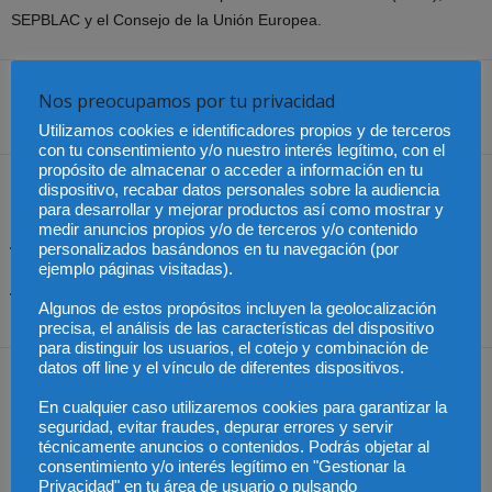
SEPBLAC y el Consejo de la Unión Europea.
Nos preocupamos por tu privacidad
Share
Utilizamos cookies e identificadores propios y de terceros
con tu consentimiento y/o nuestro interés legítimo, con el
propósito de almacenar o acceder a información en tu
Artículo anterior
Artículo siguiente
dispositivo, recabar datos personales sobre la audiencia
para desarrollar y mejorar productos así como mostrar y
El Mundial también se
México – Comenzó el
medir anuncios propios y/o de terceros y/o contenido
juega en los despachos: el
mundial en medio de
personalizados basándonos en tu navegación (por
ICAM analiza las claves
reclamos y caos vial
ejemplo páginas visitadas).
jurídicas del mayor
espectáculo del fútbol
Algunos de estos propósitos incluyen la geolocalización
precisa, el análisis de las características del dispositivo
para distinguir los usuarios, el cotejo y combinación de
datos off line y el vínculo de diferentes dispositivos.
Artículos relacionados
Más del autor
En cualquier caso utilizaremos cookies para garantizar la
seguridad, evitar fraudes, depurar errores y servir
técnicamente anuncios o contenidos. Podrás objetar al
consentimiento y/o interés legítimo en "Gestionar la
Privacidad" en tu área de usuario o pulsando