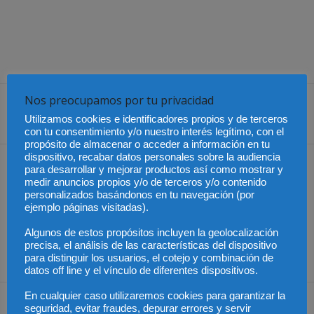
Nos preocupamos por tu privacidad
Utilizamos cookies e identificadores propios y de terceros
Share
con tu consentimiento y/o nuestro interés legítimo, con el
propósito de almacenar o acceder a información en tu
dispositivo, recabar datos personales sobre la audiencia
Artículo anterior
Artículo siguiente
para desarrollar y mejorar productos así como mostrar y
medir anuncios propios y/o de terceros y/o contenido
La acreditación, uno de los
Chile – Preocupación por la
personalizados basándonos en tu navegación (por
pilares que impulsan la
Ley Uber
ejemplo páginas visitadas).
competitividad y la
internacionalización
Algunos de estos propósitos incluyen la geolocalización
empresarial, según el
precisa, el análisis de las características del dispositivo
Banco Mundial
para distinguir los usuarios, el cotejo y combinación de
datos off line y el vínculo de diferentes dispositivos.
En cualquier caso utilizaremos cookies para garantizar la
Artículos relacionados
Más del autor
seguridad, evitar fraudes, depurar errores y servir