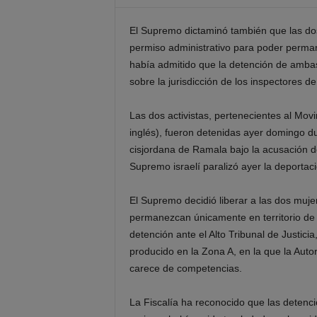
El Supremo dictaminó también que las dos 
permiso administrativo para poder permane
había admitido que la detención de amba
sobre la jurisdicción de los inspectores de
Las dos activistas, pertenecientes al Movi
inglés), fueron detenidas ayer domingo dur
cisjordana de Ramala bajo la acusación 
Supremo israelí paralizó ayer la deporta
El Supremo decidió liberar a las dos muje
permanezcan únicamente en territorio de I
detención ante el Alto Tribunal de Justici
producido en la Zona A, en la que la Autori
carece de competencias.
La Fiscalía ha reconocido que las detenc