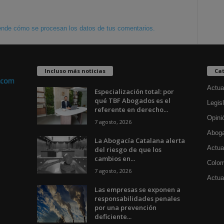
nde cómo se procesan los datos de tus comentarios.
Incluso más noticias
Cat
Actua
Especialización total: por
qué TBF Abogados es el
Legisl
referente en derecho...
Opini
7 agosto, 2026
Aboga
La Abogacía Catalana alerta
Actua
del riesgo de que los
cambios en...
Colom
7 agosto, 2026
Actual
Las empresas se exponen a
responsabilidades penales
por una prevención
deficiente...