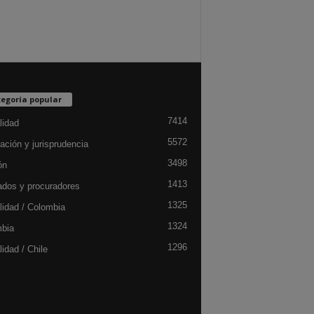
egoría popular
7414
lidad
5572
ación y jurisprudencia
3498
ón
1413
dos y procuradores
1325
lidad / Colombia
1324
bia
1296
idad / Chile