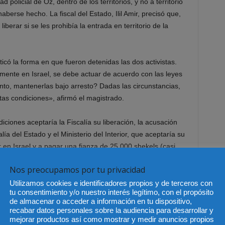
 policial de Oz, dentro de los territorios, y no a territorio
aberse hecho. La fiscal del Estado, Ilil Amir, precisó que,
iberar si se les prohibía la entrada en territorio de la
ticó la forma en que fueron detenidas las dos activistas.
mente en Israel, se debe actuar de acuerdo con las leyes
anto, mantenerlas bajo arresto? Dadas las circunstancias,
tas condiciones», afirmó el magistrado.
iciones aceptaría la Fiscalía su liberación, la acusación
lía del Estado y el Ministerio del Interior, que aceptaría su
r en Israel y a pagar una fianza de 25.000 shekels (casi
ianza en 3.000 shekels.
Nos preocupamos por tu privacidad
Utilizamos cookies e identificadores propios y de terceros con
tu consentimiento y/o nuestro interés legítimo, con el propósito
de almacenar o acceder a información en tu dispositivo,
recabar datos personales sobre la audiencia para desarrollar y
mejorar productos así como mostrar y medir anuncios propios