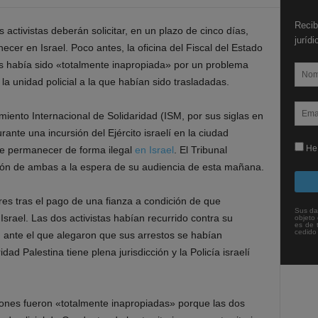
Recib
activistas deberán solicitar, en un plazo de cinco días,
juríd
cer en Israel. Poco antes, la oficina del Fiscal del Estado
s había sido «totalmente inapropiada» por un problema
 la unidad policial a la que habían sido trasladadas.
miento Internacional de Solidaridad (ISM, por sus siglas en
ante una incursión del Ejército israelí en la ciudad
He 
de permanecer de forma ilegal
en Israel
. El Tribunal
ción de ambas a la espera de su audiencia de esta mañana.
res tras el pago de una fianza a condición de que
Sus da
srael. Las dos activistas habían recurrido contra su
objeto 
es de 
cedido
a, ante el que alegaron que sus arrestos se habían
dad Palestina tiene plena jurisdicción y la Policía israelí
iones fueron «totalmente inapropiadas» porque las dos