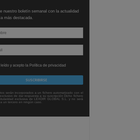
e nuestro boletín semanal con la actualidad
ica más destacada.
leído y acepto la Política de privacidad
tos serán incorporados a un fichero automatizado con el
exclusivo de dar respuesta a su suscripción Dicho fichero
titularidad exclusiva de LEXDIR GLOBAL S.L. y no será
 a un tercero en ningún caso.