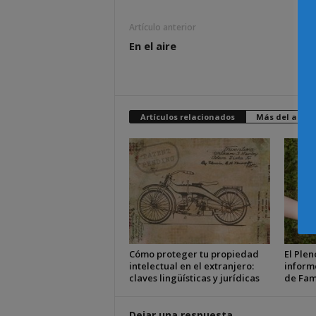
Artículo anterior
En el aire
Artículos relacionados
Más del autor
Cómo proteger tu propiedad
El Plen
intelectual en el extranjero:
inform
claves lingüísticas y jurídicas
de Fam
Dejar una respuesta