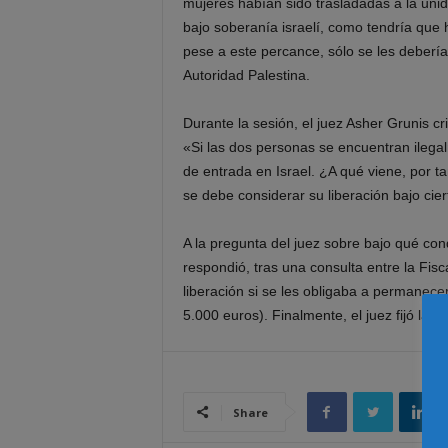
mujeres habían sido trasladadas a la unidad
bajo soberanía israelí, como tendría que h
pese a este percance, sólo se les debería l
Autoridad Palestina.
Durante la sesión, el juez Asher Grunis cri
«Si las dos personas se encuentran ilegal
de entrada en Israel. ¿A qué viene, por t
se debe considerar su liberación bajo cier
A la pregunta del juez sobre bajo qué cond
respondió, tras una consulta entre la Fisca
liberación si se les obligaba a permanece
5.000 euros). Finalmente, el juez fijó la f
Share