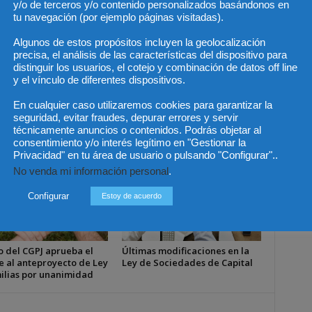
y/o de terceros y/o contenido personalizados basándonos en
tu navegación (por ejemplo páginas visitadas).
Artículo siguiente
Algunos de estos propósitos incluyen la geolocalización
DLA Piper promocionó a César Herrero
precisa, el análisis de las características del dispositivo para
como socio de Finance&Projects
distinguir los usuarios, el cotejo y combinación de datos off line
y el vínculo de diferentes dispositivos.
En cualquier caso utilizaremos cookies para garantizar la
seguridad, evitar fraudes, depurar errores y servir
técnicamente anuncios o contenidos. Podrás objetar al
consentimiento y/o interés legítimo en "Gestionar la
Privacidad" en tu área de usuario o pulsando "Configurar"..
No venda mi información personal
.
Configurar
Estoy de acuerdo
o del CGPJ aprueba el
Últimas modificaciones en la
e al anteproyecto de Ley
Ley de Sociedades de Capital
ilias por unanimidad