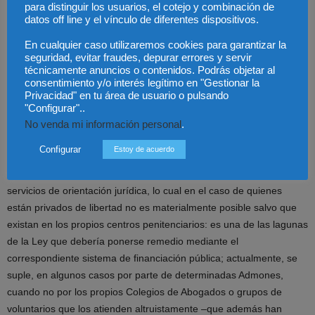
e incluso cuestionarios efectuados directamente a los beneficiarios
para distinguir los usuarios, el cotejo y combinación de
datos off line y el vínculo de diferentes dispositivos.
del servicio ponen también de manifiesto un alto grado de
satisfacción por parte de estos.
En cualquier caso utilizaremos cookies para garantizar la
seguridad, evitar fraudes, depurar errores y servir
técnicamente anuncios o contenidos. Podrás objetar al
Numerosos Servicios de Orientación y Asistencia Jurídica
consentimiento y/o interés legítimo en "Gestionar la
Gratuita Penitenciarios carecen de financiación y son
Privacidad" en tu área de usuario o pulsando
prestados gratis por abogados y Colegios de Abogados.
"Configurar"..
¿Cómo se ha llegado a esta situación y es posible
No venda mi información personal
.
reconducirla?
Configurar
Estoy de acuerdo
La ley prevé que todos los ciudadanos puedan tener acceso a los
servicios de orientación jurídica, lo cual en el caso de quienes
están privados de libertad no es materialmente posible salvo que
existan en los propios centros penitenciarios: es una de las lagunas
de la Ley que debería ponerse remedio mediante el
correspondiente sistema de financiación pública; actualmente, se
suple, en algunos casos por parte de determinadas Admones,
cuando no por los propios Colegios de Abogados o grupos de
voluntarios que los atienden altruistamente –que además han