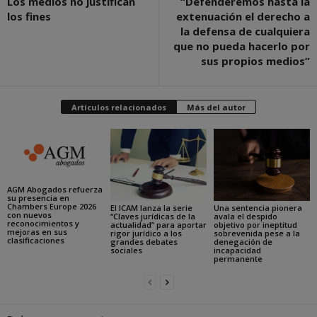
Los medios no justifican
“Defenderemos hasta la
los fines
extenuación el derecho a
la defensa de cualquiera
que no pueda hacerlo por
sus propios medios”
Artículos relacionados
Más del autor
AGM Abogados refuerza
su presencia en
Chambers Europe 2026
El ICAM lanza la serie
Una sentencia pionera
con nuevos
“Claves jurídicas de la
avala el despido
reconocimientos y
actualidad” para aportar
objetivo por ineptitud
mejoras en sus
rigor jurídico a los
sobrevenida pese a la
clasificaciones
grandes debates
denegación de
sociales
incapacidad
permanente