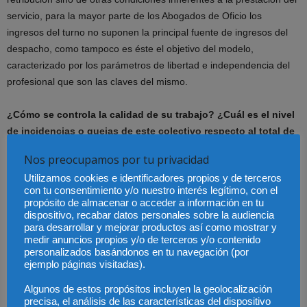
servicio, para la mayor parte de los Abogados de Oficio los
ingresos del turno no suponen la principal fuente de ingresos del
despacho, como tampoco es éste el objetivo del modelo,
caracterizado por los parámetros de libertad e independencia del
profesional que son las claves del mismo.
¿Cómo se controla la calidad de su trabajo? ¿Cuál es el nivel
de incidencias o quejas de este colectivo respecto al total de
letrados?
Nos preocupamos por tu privacidad
Utilizamos cookies e identificadores propios y de terceros
El control deontológico y de las obligaciones inherentes al servicio
con tu consentimiento y/o nuestro interés legítimo, con el
de justicia gratuita corresponde a los Colegios de Abogados ante el
propósito de almacenar o acceder a información en tu
que el ciudadano puede acudir si no está conforme con la labor del
dispositivo, recabar datos personales sobre la audiencia
para desarrollar y mejorar productos así como mostrar y
profesional y éste ha de responder. Frente a lo que pueda
medir anuncios propios y/o de terceros y/o contenido
pensarse, es lo cierto que el nivel de quejas respecto de los
personalizados basándonos en tu navegación (por
profesionales de oficio es porcentualmente muy escaso en relación
ejemplo páginas visitadas).
a los cientos de miles de casos abordados cada año por aquéllos y
Algunos de estos propósitos incluyen la geolocalización
normalmente de escasa entidad. Estudios demoscópicos recientes
precisa, el análisis de las características del dispositivo