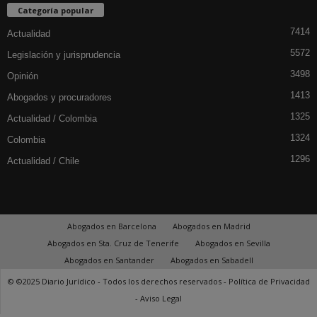
Categoría popular
7414
Actualidad
5572
Legislación y jurisprudencia
3498
Opinión
1413
Abogados y procuradores
1325
Actualidad / Colombia
1324
Colombia
1296
Actualidad / Chile
Abogados en Barcelona
Abogados en Madrid
Abogados en Sta. Cruz de Tenerife
Abogados en Sevilla
Abogados en Santander
Abogados en Sabadell
© ©2025 Diario Jurídico - Todos los derechos reservados -
Política de Privacidad
-
Aviso Legal