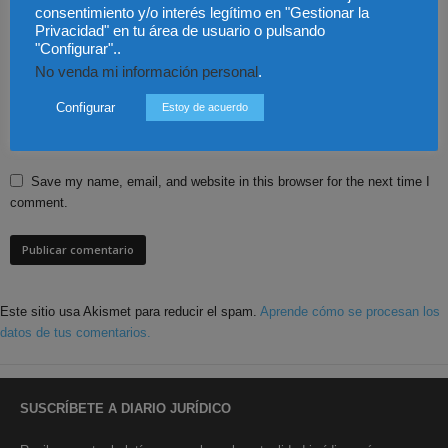
consentimiento y/o interés legítimo en "Gestionar la
Privacidad" en tu área de usuario o pulsando
"Configurar"..
No venda mi información personal
.
Configurar
Estoy de acuerdo
Save my name, email, and website in this browser for the next time I
comment.
Este sitio usa Akismet para reducir el spam.
Aprende cómo se procesan los
datos de tus comentarios.
SUSCRÍBETE A DIARIO JURÍDICO