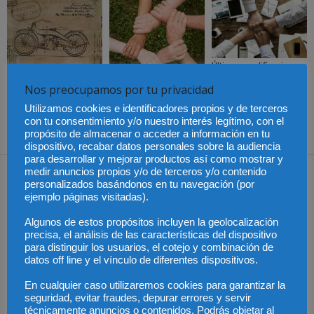
Últimas modificaciones
en la Ley de Sociedades
Cómo proteger tu
El Pleno del CGPJ
de Capital
propiedad intelectual en
aprueba el informe al
Nos preocupamos por tu privacidad
el extranjero: claves
anteproyecto de Ley de
lingüísticas y jurídicas
Familias por
Utilizamos cookies e identificadores propios y de terceros
unanimidad
con tu consentimiento y/o nuestro interés legítimo, con el
propósito de almacenar o acceder a información en tu
dispositivo, recabar datos personales sobre la audiencia
para desarrollar y mejorar productos así como mostrar y
Dejar una respuesta
medir anuncios propios y/o de terceros y/o contenido
personalizados basándonos en tu navegación (por
ejemplo páginas visitadas).
Algunos de estos propósitos incluyen la geolocalización
precisa, el análisis de las características del dispositivo
para distinguir los usuarios, el cotejo y combinación de
datos off line y el vínculo de diferentes dispositivos.
En cualquier caso utilizaremos cookies para garantizar la
seguridad, evitar fraudes, depurar errores y servir
técnicamente anuncios o contenidos. Podrás objetar al