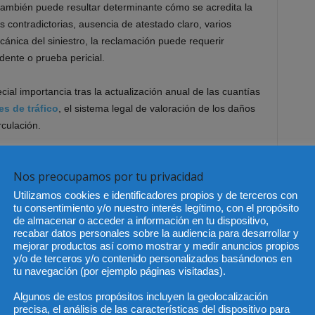
también puede resultar determinante cómo se acredita la
 contradictorias, ausencia de atestado claro, varios
ánica del siniestro, la reclamación puede requerir
dente o prueba pericial.
ial importancia tras la actualización anual de las cuantías
s de tráfico
, el sistema legal de valoración de los daños
culación.
asificación de los días de perjuicio personal —básico,
Nos preocupamos por tu privacidad
dir directamente en la indemnización. Sin embargo, en
o se limita a los días de curación. También pueden entrar
Utilizamos cookies e identificadores propios y de terceros con
tu consentimiento y/o nuestro interés legítimo, con el propósito
dida de calidad de vida, la ayuda de terceros, el lucro
de almacenar o acceder a información en tu dispositivo,
encias laborales derivadas del accidente.
recabar datos personales sobre la audiencia para desarrollar y
mejorar productos así como mostrar y medir anuncios propios
y/o de terceros y/o contenido personalizados basándonos en
mera fase de un expediente grave no debería centrarse
tu navegación (por ejemplo páginas visitadas).
 la prueba. La documentación médica completa, la
económica y, cuando proceda, los informes periciales
Algunos de estos propósitos incluyen la geolocalización
precisa, el análisis de las características del dispositivo para
vos para evitar una indemnización inferior a la que