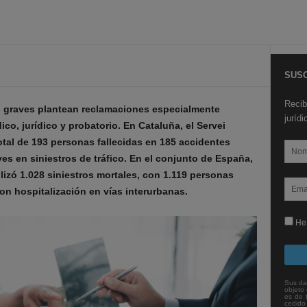
SUSC
Recib
s graves plantean reclamaciones especialmente
juríd
co, jurídico y probatorio. En Cataluña, el Servei
total de 193 personas fallecidas en 185 accidentes
es en siniestros de tráfico. En el conjunto de España,
ilizó 1.028 siniestros mortales, con 1.119 personas
ron hospitalización en vías interurbanas.
He 
Sus da
objeto 
es de 
cedido