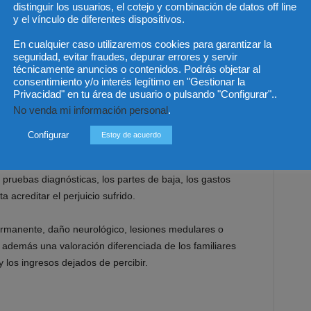
distinguir los usuarios, el cotejo y combinación de datos off line
y el vínculo de diferentes dispositivos.
En cualquier caso utilizaremos cookies para garantizar la
 alcance real del daño
seguridad, evitar fraudes, depurar errores y servir
técnicamente anuncios o contenidos. Podrás objetar al
 indemnizatorias antes de que la víctima tenga una visión
consentimiento y/o interés legítimo en "Gestionar la
Privacidad" en tu área de usuario o pulsando "Configurar"..
 accidentes graves, una aceptación prematura puede dejar
No venda mi información personal
.
es, especialmente cuando las lesiones aún no se han
su repercusión laboral y personal.
Configurar
Estoy de acuerdo
o firmar acuerdos sin revisar previamente la documentación
s pruebas diagnósticas, los partes de baja, los gastos
acreditar el perjuicio sufrido.
ermanente, daño neurológico, lesiones medulares o
 además una valoración diferenciada de los familiares
los ingresos dejados de percibir.