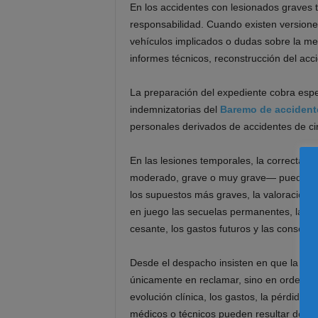
En los accidentes con lesionados graves 
responsabilidad. Cuando existen versiones
vehículos implicados o dudas sobre la mec
informes técnicos, reconstrucción del acci
La preparación del expediente cobra espec
indemnizatorias del
Baremo de accidente
personales derivados de accidentes de cir
En las lesiones temporales, la correcta cl
moderado, grave o muy grave— puede inci
los supuestos más graves, la valoración n
en juego las secuelas permanentes, la pér
cesante, los gastos futuros y las consecu
Desde el despacho insisten en que la pri
únicamente en reclamar, sino en ordenar
evolución clínica, los gastos, la pérdida 
médicos o técnicos pueden resultar decisi