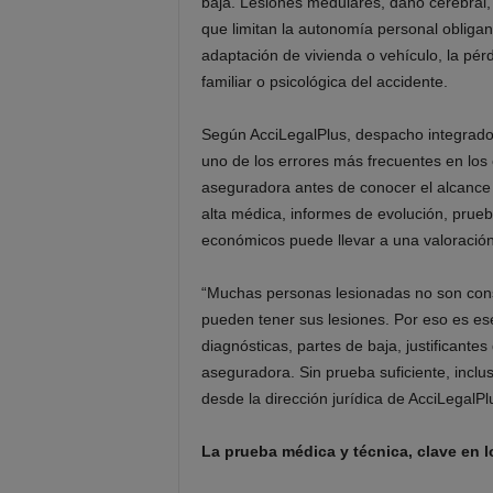
baja. Lesiones medulares, daño cerebral
que limitan la autonomía personal obliga
adaptación de vivienda o vehículo, la pérd
familiar o psicológica del accidente.
Según AcciLegalPlus, despacho integrad
uno de los errores más frecuentes en los 
aseguradora antes de conocer el alcance r
alta médica, informes de evolución, prueb
económicos puede llevar a una valoración
“Muchas personas lesionadas no son consc
pueden tener sus lesiones. Por eso es es
diagnósticas, partes de baja, justificant
aseguradora. Sin prueba suficiente, inclu
desde la dirección jurídica de AcciLegalPl
La prueba médica y técnica, clave en 