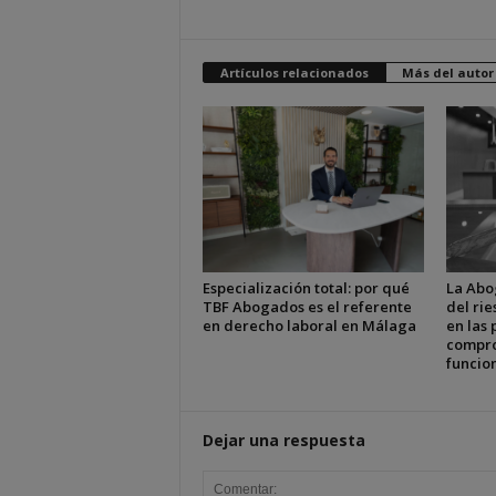
Artículos relacionados
Más del autor
Especialización total: por qué
La Abo
TBF Abogados es el referente
del ri
en derecho laboral en Málaga
en las 
compro
funcion
Dejar una respuesta