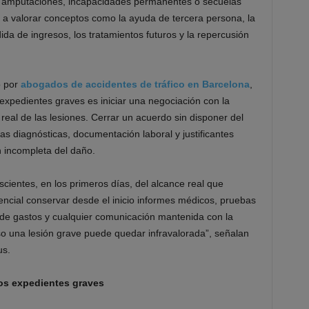
, amputaciones, incapacidades permanentes o secuelas
n a valorar conceptos como la ayuda de tercera persona, la
ida de ingresos, los tratamientos futuros y la repercusión
o por
abogados de accidentes de tráfico en Barcelona
,
expedientes graves es iniciar una negociación con la
eal de las lesiones. Cerrar un acuerdo sin disponer del
as diagnósticas, documentación laboral y justificantes
 incompleta del daño.
ientes, en los primeros días, del alcance real que
encial conservar desde el inicio informes médicos, pruebas
es de gastos y cualquier comunicación mantenida con la
so una lesión grave puede quedar infravalorada”, señalan
us.
los expedientes graves