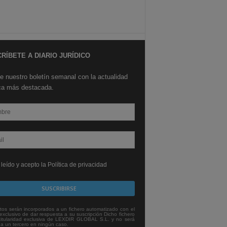
RÍBETE A DIARIO JURÍDICO
e nuestro boletín semanal con la actualidad
ica más destacada.
leído y acepto la Política de privacidad
tos serán incorporados a un fichero automatizado con el
exclusivo de dar respuesta a su suscripción Dicho fichero
titularidad exclusiva de LEXDIR GLOBAL S.L. y no será
 a un tercero en ningún caso.