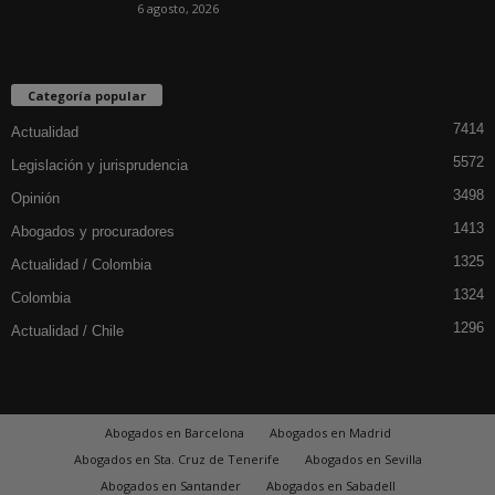
6 agosto, 2026
Categoría popular
7414
Actualidad
5572
Legislación y jurisprudencia
3498
Opinión
1413
Abogados y procuradores
1325
Actualidad / Colombia
1324
Colombia
1296
Actualidad / Chile
Abogados en Barcelona
Abogados en Madrid
Abogados en Sta. Cruz de Tenerife
Abogados en Sevilla
Abogados en Santander
Abogados en Sabadell