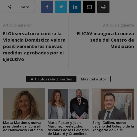
Share
Artículo anterior
Artículo siguiente
El Observatorio contra la
El ICAV inaugura la nueva
Violencia Doméstica valora
sede del Centro de
positivamente las nuevas
Mediación
medidas aprobadas por el
Ejecutivo
Artículos relacionados
Más del autor
Marta Martínez, nueva
María Pastor y Joan
Sergi Guillén, nuevo
presidenta del Consell
Martínez, reelegidos
decano del Colegio de la
de l’Advocacia Catalana
decanos de los Colegios
Abogacía de Reus
de Mataró y Granollers