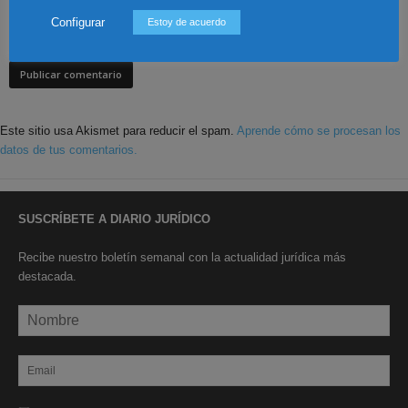
Save my name, email, and website in this browser for the next time I
Configurar
Estoy de acuerdo
comment.
Este sitio usa Akismet para reducir el spam.
Aprende cómo se procesan los
datos de tus comentarios.
SUSCRÍBETE A DIARIO JURÍDICO
Recibe nuestro boletín semanal con la actualidad jurídica más
destacada.