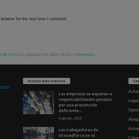
 browser for the next time I comment.
nde cómo se procesan los datos de tus comentarios.
Incluso más noticias
Cat
Actua
Las empresas se exponen a
responsabilidades penales
Legisl
por una prevención
deficiente...
Opini
6 agosto, 2026
Aboga
Actua
Los trabajadores de
Groundforce en el
Colom