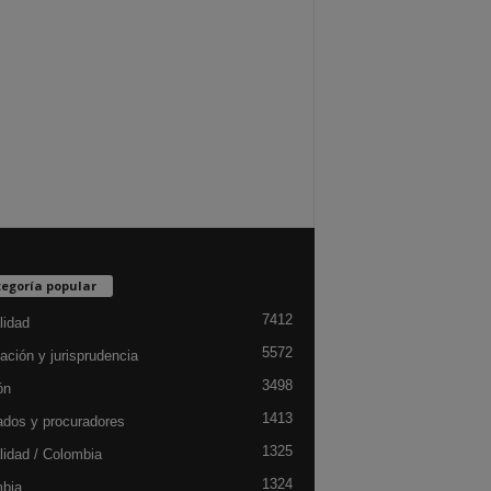
egoría popular
7412
lidad
5572
ación y jurisprudencia
3498
ón
1413
dos y procuradores
1325
lidad / Colombia
1324
bia