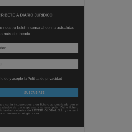
RÍBETE A DIARIO JURÍDICO
e nuestro boletín semanal con la actualidad
ica más destacada.
leído y acepto la Política de privacidad
tos serán incorporados a un fichero automatizado con el
exclusivo de dar respuesta a su suscripción Dicho fichero
titularidad exclusiva de LEXDIR GLOBAL S.L. y no será
 a un tercero en ningún caso.