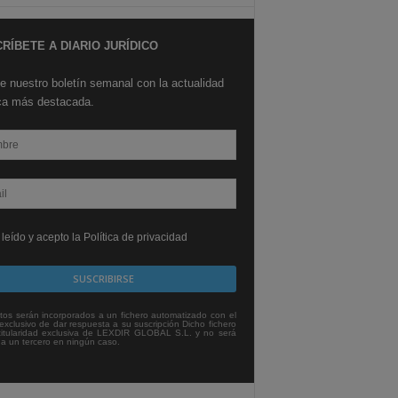
RÍBETE A DIARIO JURÍDICO
e nuestro boletín semanal con la actualidad
ica más destacada.
leído y acepto la Política de privacidad
tos serán incorporados a un fichero automatizado con el
exclusivo de dar respuesta a su suscripción Dicho fichero
titularidad exclusiva de LEXDIR GLOBAL S.L. y no será
 a un tercero en ningún caso.