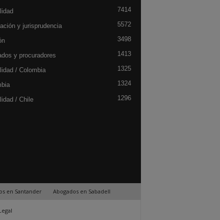
7414
lidad
5572
ación y jurisprudencia
3498
ón
1413
dos y procuradores
1325
lidad / Colombia
1324
bia
1296
idad / Chile
os en Santander
Abogados en Sabadell
Legal