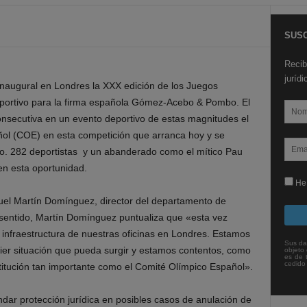
SUSC
Recib
juríd
augural en Londres la XXX edición de los Juegos
portivo para la firma española Gómez-Acebo & Pombo. El
nsecutiva en un evento deportivo de estas magnitudes el
ñol (COE) en esta competición que arranca hoy y se
to. 282 deportistas y un abanderado como el mítico Pau
n esta oportunidad.
He 
uel Martín Domínguez, director del departamento de
 sentido, Martín Domínguez puntualiza que «esta vez
 infraestructura de nuestras oficinas en Londres. Estamos
Sus da
ier situación que pueda surgir y estamos contentos, como
objeto 
es de 
cedido
titución tan importante como el Comité Olímpico Español».
rindar protección jurídica en posibles casos de anulación de