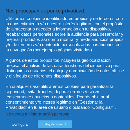
Nos preocupamos por tu privacidad
a todas las partes implicadas y desestimaba ambos
Utilizamos cookies e identificadores propios y de terceros con
ón del Jurado Internacional de Regatas ante la primera
tu consentimiento y/o nuestro interés legítimo, con el propósito
onal basó su decisión de desestimar la protesta al
de almacenar o acceder a información en tu dispositivo,
zado por la pareja danesa no había supuesto una ventaja
recabar datos personales sobre la audiencia para desarrollar y
mejorar productos así como mostrar y medir anuncios propios
 de la misma era válido.
y/o de terceros y/o contenido personalizados basándonos en
tu navegación (por ejemplo páginas visitadas).
Algunos de estos propósitos incluyen la geolocalización
precisa, el análisis de las características del dispositivo para
distinguir los usuarios, el cotejo y combinación de datos off line
y el vínculo de diferentes dispositivos.
En cualquier caso utilizaremos cookies para garantizar la
Artículo siguiente
seguridad, evitar fraudes, depurar errores y servir
técnicamente anuncios o contenidos. Podrás objetar al
 las
II Estudio de Opinion sobre reforma
consentimiento y/o interés legítimo en "Gestionar la
nen
Ley Divorcio y Violencia de Género (II):
Privacidad" en tu área de usuario o pulsando "Configurar"..
Las denuncias falsas por maltrato
No venda mi información personal
.
Configurar
Estoy de acuerdo