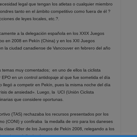
necesidad legal que tengan los atletas o cualquier miembro
ondres tanto en el ámbito competitivo como fuera de él ?
cciones de leyes locales, etc.?.
amente a la delegación española en los XXIX Juegos
bo en 2008 en Pekín (China) y en los XXI Juegos
en la ciudad canadiense de Vancouver en febrero del año
s temas muy comentados; en uno de ellos la ciclista
 EPO en un control antidopaje al que fue sometida el día
no llegó a competir en Pekín, pues la misma noche del día
sis de ansiedad». Luego, la UCI (Unión Ciclista
linarias que considere oportunas.
eportivo (TAS) rechazaba los recursos presentados por los
no (CONI) y confiraba la medalla de oro para los daneses
la clase 49er de los Juegos de Pekín 2008, relegando a los
ez a la medalla de plata