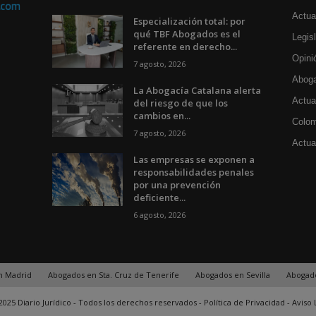
Actua
Especialización total: por
qué TBF Abogados es el
Legisl
referente en derecho...
Opini
7 agosto, 2026
Aboga
La Abogacía Catalana alerta
Actua
del riesgo de que los
cambios en...
Colom
7 agosto, 2026
Actual
Las empresas se exponen a
responsabilidades penales
por una prevención
deficiente...
6 agosto, 2026
n Madrid
Abogados en Sta. Cruz de Tenerife
Abogados en Sevilla
Abogad
025 Diario Jurídico - Todos los derechos reservados -
Política de Privacidad
-
Aviso 