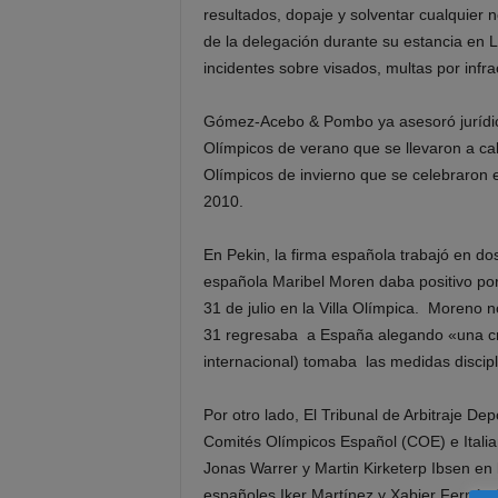
resultados, dopaje y solventar cualquier 
de la delegación durante su estancia en L
incidentes sobre visados, multas por infra
Gómez-Acebo & Pombo ya asesoró jurídic
Olímpicos de verano que se llevaron a ca
Olímpicos de invierno que se celebraron 
2010.
En Pekin, la firma española trabajó en do
española Maribel Moren daba positivo por
31 de julio en la Villa Olímpica. Moreno 
31 regresaba a España alegando «una cri
internacional) tomaba las medidas discip
Por otro lado, El Tribunal de Arbitraje D
Comités Olímpicos Español (COE) e Italia
Jonas Warrer y Martin Kirketerp Ibsen en 
españoles Iker Martínez y Xabier Fernánd