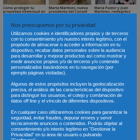
Cómo proteger tu
Marta Martínez, nueva
María Pastor y Joan
propiedad intelectual en
presidenta del Consell
Martínez, reelegidos
el extranjero: claves
de l’Advocacia Catalana
decanos de los Colegios
lingüísticas y jurídicas
de Mataró y Granollers
Nos preocupamos por tu privacidad
Utilizamos cookies e identificadores propios y de terceros
con tu consentimiento y/o nuestro interés legítimo, con el
propósito de almacenar o acceder a información en tu
Dejar una respuesta
dispositivo, recabar datos personales sobre la audiencia
para desarrollar y mejorar productos así como mostrar y
medir anuncios propios y/o de terceros y/o contenido
personalizados basándonos en tu navegación (por
ejemplo páginas visitadas).
Algunos de estos propósitos incluyen la geolocalización
precisa, el análisis de las características del dispositivo
para distinguir los usuarios, el cotejo y combinación de
datos off line y el vínculo de diferentes dispositivos.
En cualquier caso utilizaremos cookies para garantizar la
seguridad, evitar fraudes, depurar errores y servir
técnicamente anuncios o contenidos. Podrás objetar al
consentimiento y/o interés legítimo en "Gestionar la
Privacidad" en tu área de usuario o pulsando