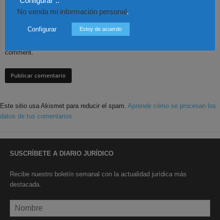
"Configurar"..
No venda mi información personal
.
Configurar
Estoy de acuerdo
Save my name, email, and website in this browser for the next time I
comment.
Este sitio usa Akismet para reducir el spam.
Aprende cómo se procesan los
datos de tus comentarios.
SUSCRÍBETE A DIARIO JURÍDICO
Recibe nuestro boletín semanal con la actualidad jurídica más
destacada.