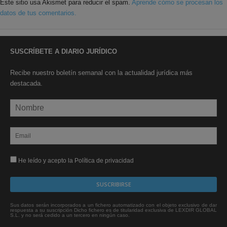
Este sitio usa Akismet para reducir el spam.
Aprende cómo se procesan los
datos de tus comentarios.
SUSCRÍBETE A DIARIO JURÍDICO
Recibe nuestro boletín semanal con la actualidad jurídica más
destacada.
He leído y acepto la Política de privacidad
Sus datos serán incorporados a un fichero automatizado con el objeto exclusivo de dar
respuesta a su suscripción Dicho fichero es de titularidad exclusiva de LEXDIR GLOBAL
S.L. y no será cedido a un tercero en ningún caso.