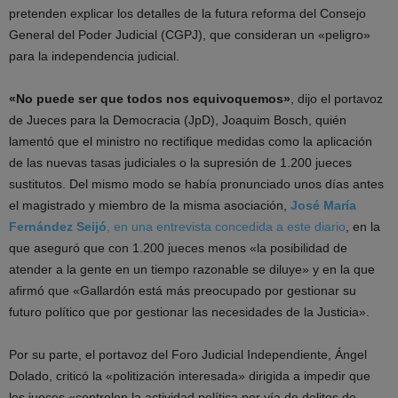
pretenden explicar los detalles de la futura reforma del Consejo
General del Poder Judicial (CGPJ), que consideran un «peligro»
para la independencia judicial.
«No puede ser que todos nos equivoquemos»
, dijo el portavoz
de Jueces para la Democracia (JpD), Joaquim Bosch, quién
lamentó que el ministro no rectifique medidas como la aplicación
de las nuevas tasas judiciales o la supresión de 1.200 jueces
sustitutos. Del mismo modo se había pronunciado unos días antes
el magistrado y miembro de la misma asociación,
José María
Fernández Seijó
, en una entrevista concedida a este diario
, en la
que aseguró que con 1.200 jueces menos «la posibilidad de
atender a la gente en un tiempo razonable se diluye» y en la que
afirmó que «Gallardón está más preocupado por gestionar su
futuro político que por gestionar las necesidades de la Justicia».
Por su parte, el portavoz del Foro Judicial Independiente, Ángel
Dolado, criticó la «politización interesada» dirigida a impedir que
los jueces «controlen la actividad política por vía de delitos de