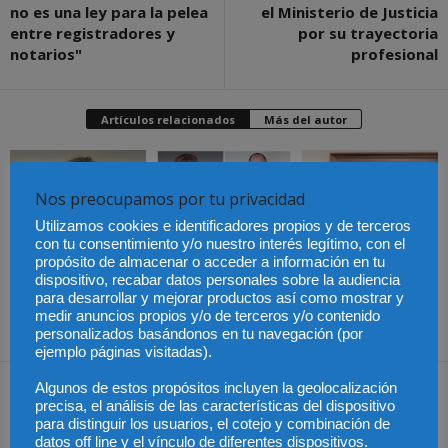
no es una ley para la pelea
el Ministerio de Justicia
entre registradores y
por su trayectoria
notarios"
profesional
Artículos relacionados
Más del autor
Nos preocupamos por tu privacidad
Utilizamos cookies e identificadores propios y de terceros
con tu consentimiento y/o nuestro interés legítimo, con el
propósito de almacenar o acceder a información en tu
Marta Martínez, nueva
María Pastor y Joan
Sergi Guillén, nuevo
presidenta del Consell
Martínez, reelegidos
decano del Colegio de la
dispositivo, recabar datos personales sobre la audiencia
de l’Advocacia Catalana
decanos de los Colegios
Abogacía de Reus
para desarrollar y mejorar productos así como mostrar y
de Mataró y Granollers
medir anuncios propios y/o de terceros y/o contenido
personalizados basándonos en tu navegación (por
ejemplo páginas visitadas).
Dejar una respuesta
Algunos de estos propósitos incluyen la geolocalización
precisa, el análisis de las características del dispositivo
para distinguir los usuarios, el cotejo y combinación de
datos off line y el vínculo de diferentes dispositivos.