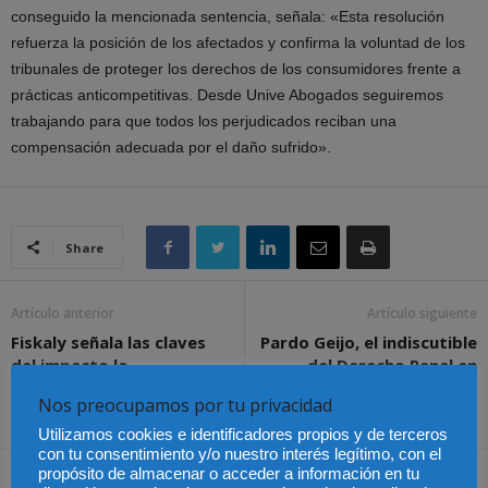
conseguido la mencionada sentencia, señala: «Esta resolución
refuerza la posición de los afectados y confirma la voluntad de los
tribunales de proteger los derechos de los consumidores frente a
prácticas anticompetitivas. Desde Unive Abogados seguiremos
trabajando para que todos los perjudicados reciban una
compensación adecuada por el daño sufrido».
Share
Artículo anterior
Artículo siguiente
Fiskaly señala las claves
Pardo Geijo, el indiscutible
del impacto la
del Derecho Penal en
digitalización en la
España
Nos preocupamos por tu privacidad
sostenibilidad fiscal
Utilizamos cookies e identificadores propios y de terceros
con tu consentimiento y/o nuestro interés legítimo, con el
propósito de almacenar o acceder a información en tu
Artículos relacionados
Más del autor