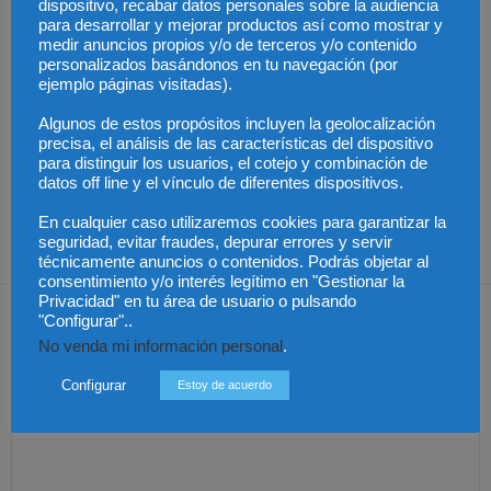
dispositivo, recabar datos personales sobre la audiencia
para desarrollar y mejorar productos así como mostrar y
medir anuncios propios y/o de terceros y/o contenido
personalizados basándonos en tu navegación (por
ejemplo páginas visitadas).
La Abogacía Catalana
Los trabajadores de
Algunos de estos propósitos incluyen la geolocalización
alerta del riesgo de que
Groundforce en el
precisa, el análisis de las características del dispositivo
los cambios en las
aeropuerto de
Especialización total:
plantillas judiciales
Barcelona inician
para distinguir los usuarios, el cotejo y combinación de
por qué TBF Abogados
comprometan el
huelga indefinida:
es el referente en
datos off line y el vínculo de diferentes dispositivos.
funcionamiento de la
¿pueden los pasajeros
derecho laboral en
Justicia
afectados reclamar
Málaga
compensación?
En cualquier caso utilizaremos cookies para garantizar la
seguridad, evitar fraudes, depurar errores y servir
técnicamente anuncios o contenidos. Podrás objetar al
consentimiento y/o interés legítimo en "Gestionar la
Privacidad" en tu área de usuario o pulsando
Dejar una respuesta
"Configurar"..
No venda mi información personal
.
Configurar
Estoy de acuerdo