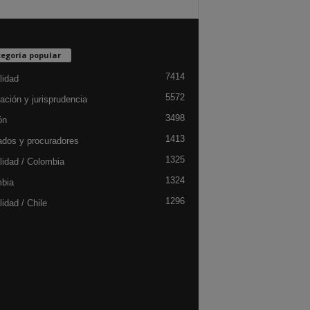
egoría popular
7414
lidad
5572
ación y jurisprudencia
3498
ón
1413
dos y procuradores
1325
lidad / Colombia
1324
bia
1296
idad / Chile