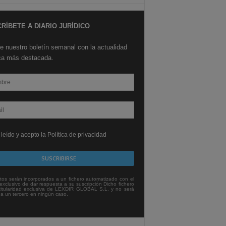
RÍBETE A DIARIO JURÍDICO
e nuestro boletín semanal con la actualidad
ica más destacada.
leído y acepto la Política de privacidad
tos serán incorporados a un fichero automatizado con el
exclusivo de dar respuesta a su suscripción Dicho fichero
titularidad exclusiva de LEXDIR GLOBAL S.L. y no será
 a un tercero en ningún caso.