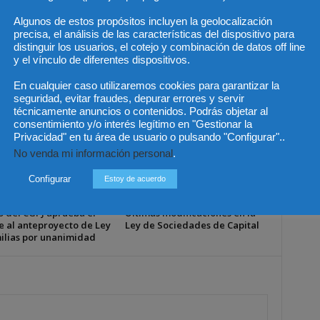
encia
Se profundiza la polémica por el turno
de oficio en Madrid
Algunos de estos propósitos incluyen la geolocalización
precisa, el análisis de las características del dispositivo para
distinguir los usuarios, el cotejo y combinación de datos off line
y el vínculo de diferentes dispositivos.
En cualquier caso utilizaremos cookies para garantizar la
seguridad, evitar fraudes, depurar errores y servir
técnicamente anuncios o contenidos. Podrás objetar al
consentimiento y/o interés legítimo en "Gestionar la
Privacidad" en tu área de usuario o pulsando "Configurar"..
No venda mi información personal
.
Configurar
Estoy de acuerdo
o del CGPJ aprueba el
Últimas modificaciones en la
e al anteproyecto de Ley
Ley de Sociedades de Capital
ilias por unanimidad