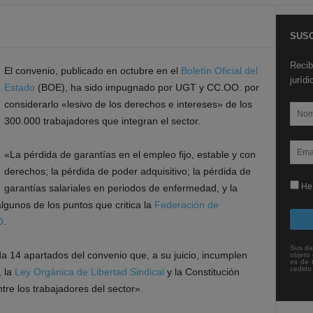
SUSC
Recib
El convenio, publicado en octubre en el
Boletín Oficial del
juríd
Estado
(BOE), ha sido impugnado por UGT y CC.OO. por
considerarlo «lesivo de los derechos e intereses» de los
300.000 trabajadores que integran el sector.
«La pérdida de garantías en el empleo fijo, estable y con
derechos; la pérdida de poder adquisitivo; la pérdida de
He 
garantías salariales en periodos de enfermedad, y la
lgunos de los puntos que critica la
Federación de
O
.
Sus da
 14 apartados del convenio que, a su juicio, incumplen
objeto 
es de 
cedido
, la
Ley Orgánica de Libertad Sindical
y la Constitución
tre los trabajadores del sector».