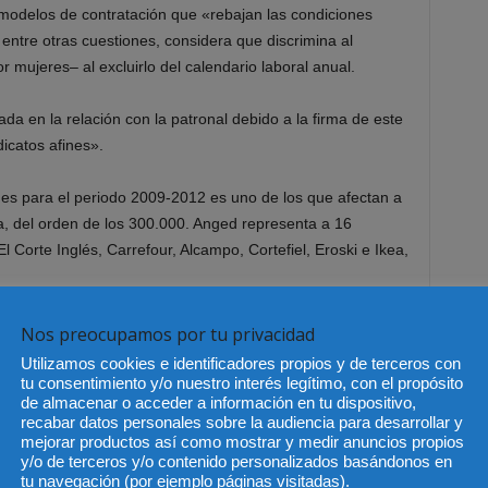
modelos de contratación que «rebajan las condiciones
entre otras cuestiones, considera que discrimina al
 mujeres– al excluirlo del calendario laboral anual.
da en la relación con la patronal debido a la firma de este
icatos afines».
es para el periodo 2009-2012 es uno de los que afectan a
 del orden de los 300.000. Anged representa a 16
 Corte Inglés, Carrefour, Alcampo, Cortefiel, Eroski e Ikea,
Nos preocupamos por tu privacidad
Utilizamos cookies e identificadores propios y de terceros con
tu consentimiento y/o nuestro interés legítimo, con el propósito
de almacenar o acceder a información en tu dispositivo,
recabar datos personales sobre la audiencia para desarrollar y
mejorar productos así como mostrar y medir anuncios propios
y/o de terceros y/o contenido personalizados basándonos en
Artículo siguiente
tu navegación (por ejemplo páginas visitadas).