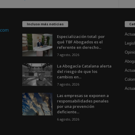
Incluso más noticias
Cat
Actua
Especialización total: por
qué TBF Abogados es el
Legisl
referente en derecho...
Opini
7 agosto, 2026
Aboga
La Abogacía Catalana alerta
Actua
del riesgo de que los
cambios en...
Colom
7 agosto, 2026
Actual
Las empresas se exponen a
responsabilidades penales
por una prevención
deficiente...
6 agosto, 2026