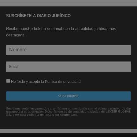
SUSCRÍBETE A DIARIO JURÍDICO
Recibe nuestro boletín semanal con la actualidad jurídica más
destacada.
He leído y acepto la Política de privacidad
Sus datos serán incorporados a un fichero automatizado con el objeto exclusivo de dar
respuesta a su suscripción Dicho fichero es de titularidad exclusiva de LEXDIR GLOBAL
S.L. y no será cedido a un tercero en ningún caso.