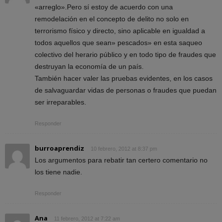
«arreglo».Pero sí estoy de acuerdo con una
remodelación en el concepto de delito no solo en
terrorismo físico y directo, sino aplicable en igualdad a
todos aquellos que sean» pescados» en esta saqueo
colectivo del herario público y en todo tipo de fraudes que
destruyan la economía de un país.
También hacer valer las pruebas evidentes, en los casos
de salvaguardar vidas de personas o fraudes que puedan
ser irreparables.
Responder
burroaprendiz
10 febrero, 2012 at 8:37 pm
Los argumentos para rebatir tan certero comentario no
los tiene nadie.
Responder
Ana
11 febrero, 2012 at 7:22 am