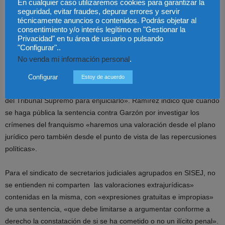
En cualquier caso utilizaremos cookies para garantizar la
señalaba que “ como companeros lamentamos que haya sido
seguridad, evitar fraudes, depurar errores y servir
condenado, y respetamos el contenido del fallo emitido por el
técnicamente anuncios o contenidos. Podrás objetar al
Tribunal Supremo.”
consentimiento y/o interés legítimo en "Gestionar la
Privacidad" en tu área de usuario o pulsando
"Configurar"..
En opinión de José Luis Ramírez, portavoz de, Jueces para la
No venda mi información personal
.
Democracia comentab a que «expresamos nuestro máximo
respeto a la presunción de inocencia de Garzón, pero también a la
Configurar
Estoy de acuerdo
presunción de imparcialidad y de legitimidad de la Sala Segunda
del Tribunal Supremo para enjuiciarlo». Ramírez indicó que cuando
se haga pública la sentencia contra Garzón por investigar los
crímenes del franquismo «haremos una valoración desde el plano
jurídico pero también desde el punto de vista de las repercusiones
políticas».
Para el sindicato de secretarios judiciales agrupados en SISEJ, no
se entienden ni comparten las valoraciones extrajurídicas»
contenidas en la misma, con «expresiones gratuitas e impropias»
de una sentencia, «que debe limitarse a argumentar conforme a
derecho la constatación de si se ha cometido o no un ilícito penal».