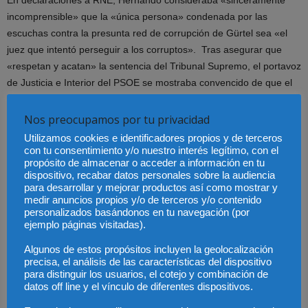
En declaraciones a RNE, Hernando consideraba «sinceramente
incomprensible» que la «única persona» condenada por las
escuchas contra la presunta red de corrupción de Gürtel sea «el
juez que intentó perseguir a los corruptos». Tras asegurar que
«respetan y acatan» la sentencia del Tribunal Supremo, el portavoz
de Justicia e Interior del PSOE se mostraba convencido de que el
fallo causará «conmoción» en la ciudadanía.
Nos preocupamos por tu privacidad
Por su parte, el portavoz de la Asociación Profesional de la
Utilizamos cookies e identificadores propios y de terceros
Magistratura (APM), Pablo Llarena, afirmaba que la actuación de
con tu consentimiento y/o nuestro interés legítimo, con el
propósito de almacenar o acceder a información en tu
Garzón alautorizar las escuchas en prisión a los abogados de los
dispositivo, recabar datos personales sobre la audiencia
imputados del ‘caso Gürtel’ «convirtió la defensa de los acusados
para desarrollar y mejorar productos así como mostrar y
en un verdadero caballo de Troya para la acusación». Además,
medir anuncios propios y/o de terceros y/o contenido
personalizados basándonos en tu navegación (por
añadió que esas escuchas se realizaron «sin indicar las razones»
ejemplo páginas visitadas).
por las que atribuyeron esas «sospechas» a los abogados de los
acusados
Algunos de estos propósitos incluyen la geolocalización
precisa, el análisis de las características del dispositivo
para distinguir los usuarios, el cotejo y combinación de
Desde otra asociación juidicial, la Francisco de Vitoria, su portavoz
datos off line y el vínculo de diferentes dispositivos.
actual , José Luis González Armengol, juez decano de Madrid