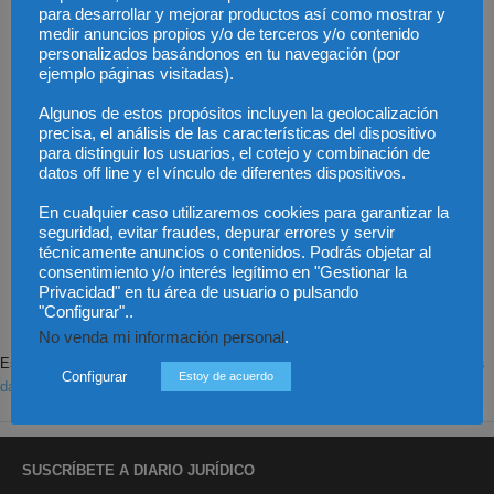
para desarrollar y mejorar productos así como mostrar y
medir anuncios propios y/o de terceros y/o contenido
personalizados basándonos en tu navegación (por
ejemplo páginas visitadas).
Algunos de estos propósitos incluyen la geolocalización
precisa, el análisis de las características del dispositivo
para distinguir los usuarios, el cotejo y combinación de
datos off line y el vínculo de diferentes dispositivos.
En cualquier caso utilizaremos cookies para garantizar la
Save my name, email, and website in this browser for the next time I
seguridad, evitar fraudes, depurar errores y servir
comment.
técnicamente anuncios o contenidos. Podrás objetar al
consentimiento y/o interés legítimo en "Gestionar la
Privacidad" en tu área de usuario o pulsando
"Configurar"..
No venda mi información personal
.
Este sitio usa Akismet para reducir el spam.
Aprende cómo se procesan los
Configurar
Estoy de acuerdo
datos de tus comentarios.
SUSCRÍBETE A DIARIO JURÍDICO