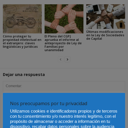
Últimas modificaciones
en la Ley de Sociedades
Cómo proteger tu
El Pleno del CGPJ
de Capital
propiedad intelectual en
aprueba el informe al
el extranjero: claves
anteproyecto de Ley de
lingüísticas y jurídicas
Familias por
unanimidad
Dejar una respuesta
Nos preocupamos por tu privacidad
Utilizamos cookies e identificadores propios y de terceros
con tu consentimiento y/o nuestro interés legítimo, con el
propósito de almacenar o acceder a información en tu
dispositivo, recabar datos personales sobre la audiencia