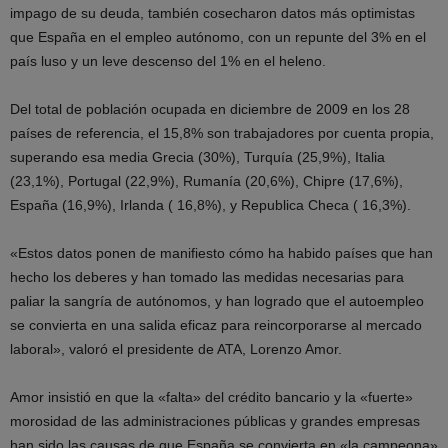
impago de su deuda, también cosecharon datos más optimistas
que España en el empleo autónomo, con un repunte del 3% en el
país luso y un leve descenso del 1% en el heleno.
Del total de población ocupada en diciembre de 2009 en los 28
países de referencia, el 15,8% son trabajadores por cuenta propia,
superando esa media Grecia (30%), Turquía (25,9%), Italia
(23,1%), Portugal (22,9%), Rumanía (20,6%), Chipre (17,6%),
España (16,9%), Irlanda ( 16,8%), y Republica Checa ( 16,3%).
«Estos datos ponen de manifiesto cómo ha habido países que han
hecho los deberes y han tomado las medidas necesarias para
paliar la sangría de autónomos, y han logrado que el autoempleo
se convierta en una salida eficaz para reincorporarse al mercado
laboral», valoró el presidente de ATA, Lorenzo Amor.
Amor insistió en que la «falta» del crédito bancario y la «fuerte»
morosidad de las administraciones públicas y grandes empresas
han sido las causas de que España se convierta en «la campeona»