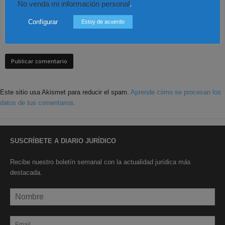
No venda mi información personal
.
Configurar
Estoy de acuerdo
Save my name, email, and website in this browser for the next time I
comment.
Este sitio usa Akismet para reducir el spam.
Aprende cómo se procesan los
datos de tus comentarios.
SUSCRÍBETE A DIARIO JURÍDICO
Recibe nuestro boletín semanal con la actualidad jurídica más
destacada.