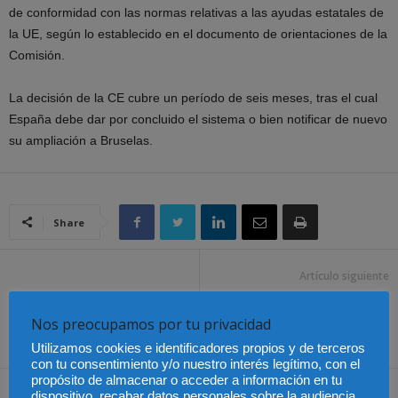
de conformidad con las normas relativas a las ayudas estatales de
la UE, según lo establecido en el documento de orientaciones de la
Comisión.
La decisión de la CE cubre un período de seis meses, tras el cual
España debe dar por concluido el sistema o bien notificar de nuevo
su ampliación a Bruselas.
Share
Artículo siguiente
Lo que debes saber sobre
la contratación de
Nos preocupamos por tu privacidad
extranjeros
Utilizamos cookies e identificadores propios y de terceros
con tu consentimiento y/o nuestro interés legítimo, con el
propósito de almacenar o acceder a información en tu
Artículos relacionados
Más del autor
dispositivo, recabar datos personales sobre la audiencia