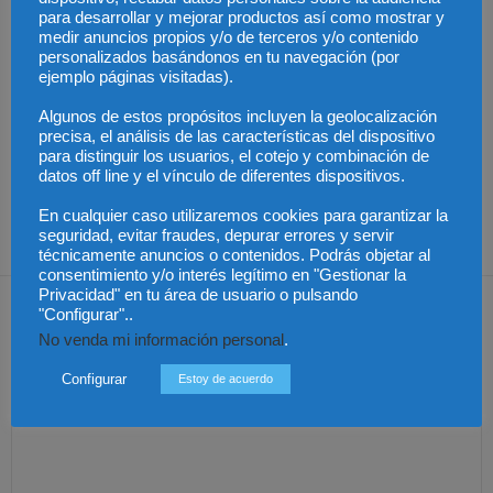
para desarrollar y mejorar productos así como mostrar y
medir anuncios propios y/o de terceros y/o contenido
personalizados basándonos en tu navegación (por
ejemplo páginas visitadas).
Algunos de estos propósitos incluyen la geolocalización
Últimas modificaciones
precisa, el análisis de las características del dispositivo
en la Ley de Sociedades
Cómo proteger tu
El Pleno del CGPJ
para distinguir los usuarios, el cotejo y combinación de
de Capital
propiedad intelectual en
aprueba el informe al
datos off line y el vínculo de diferentes dispositivos.
el extranjero: claves
anteproyecto de Ley de
lingüísticas y jurídicas
Familias por
unanimidad
En cualquier caso utilizaremos cookies para garantizar la
seguridad, evitar fraudes, depurar errores y servir
técnicamente anuncios o contenidos. Podrás objetar al
consentimiento y/o interés legítimo en "Gestionar la
Privacidad" en tu área de usuario o pulsando
Dejar una respuesta
"Configurar"..
No venda mi información personal
.
Configurar
Estoy de acuerdo