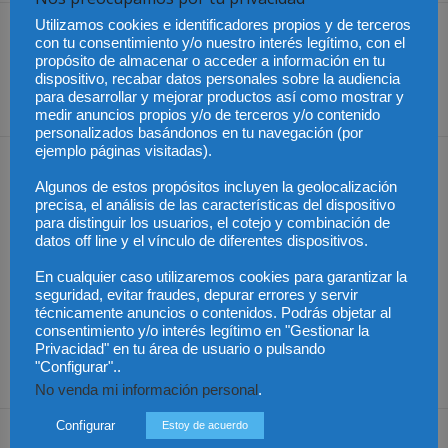
Utilizamos cookies e identificadores propios y de terceros
Artículo anterior
Artículo siguiente
con tu consentimiento y/o nuestro interés legítimo, con el
El examen de acceso a la
Chile – Proyecto sobre
propósito de almacenar o acceder a información en tu
abogacía 2025 tendrá
sustracción de artículos
dispositivo, recabar datos personales sobre la audiencia
para desarrollar y mejorar productos así como mostrar y
lugar el 12 de junio
agrícolas
medir anuncios propios y/o de terceros y/o contenido
personalizados basándonos en tu navegación (por
ejemplo páginas visitadas).
Artículos relacionados
Más del autor
Algunos de estos propósitos incluyen la geolocalización
precisa, el análisis de las características del dispositivo
para distinguir los usuarios, el cotejo y combinación de
datos off line y el vínculo de diferentes dispositivos.
En cualquier caso utilizaremos cookies para garantizar la
seguridad, evitar fraudes, depurar errores y servir
México – Gobierno
México – Asistencia a
México – Sheinbaum
técnicamente anuncios o contenidos. Podrás objetar al
solicita que bienes
víctimas extranjeras en
podría reunirse con la
consentimiento y/o interés legítimo en "Gestionar la
decomisados a narcos
procesos penales
primera ministra de
se entreguen a México
Japón
Privacidad" en tu área de usuario o pulsando
"Configurar"..
No venda mi información personal
.
Configurar
Estoy de acuerdo
Dejar una respuesta