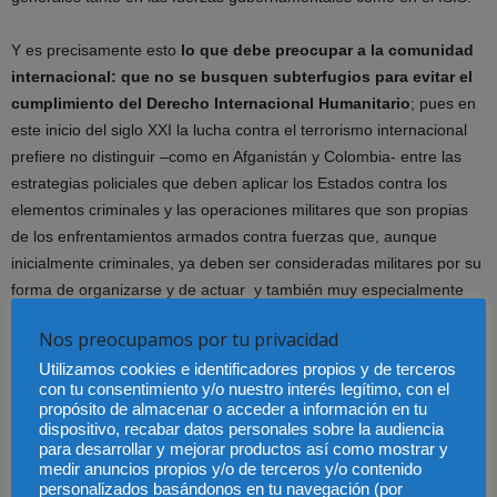
Y es precisamente esto
lo que debe preocupar a la comunidad
internacional: que no se busquen subterfugios para evitar el
cumplimiento del Derecho Internacional Humanitario
; pues en
este inicio del siglo XXI la lucha contra el terrorismo internacional
prefiere no distinguir –como en Afganistán y Colombia- entre las
estrategias policiales que deben aplicar los Estados contra los
elementos criminales y las operaciones militares que son propias
de los enfrentamientos armados contra fuerzas que, aunque
inicialmente criminales, ya deben ser consideradas militares por su
forma de organizarse y de actuar y también muy especialmente
por su control de una parte del territorio estatal.
Nos preocupamos por tu privacidad
Utilizamos cookies e identificadores propios y de terceros
con tu consentimiento y/o nuestro interés legítimo, con el
propósito de almacenar o acceder a información en tu
dispositivo, recabar datos personales sobre la audiencia
José Antonio Perea Unceta
para desarrollar y mejorar productos así como mostrar y
medir anuncios propios y/o de terceros y/o contenido
Profesor de Derecho Internacional Público y Relaciones
personalizados basándonos en tu navegación (por