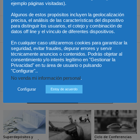
ejemplo páginas visitadas).
Internacionales UCM
Algunos de estos propósitos incluyen la geolocalización
precisa, el análisis de las características del dispositivo
para distinguir los usuarios, el cotejo y combinación de
datos off line y el vínculo de diferentes dispositivos.
Share
En cualquier caso utilizaremos cookies para garantizar la
seguridad, evitar fraudes, depurar errores y servir
Artículo anterior
Artículo siguiente
técnicamente anuncios o contenidos. Podrás objetar al
consentimiento y/o interés legítimo en "Gestionar la
Los preferentistas con
Los lectores de Diario
Privacidad" en tu área de usuario o pulsando
contratos nulos no
Jurídico creen que los
"Configurar"..
tendrán que devolver los
abogados deben ser
No venda mi información personal
.
intereses percibidos
buenos comerciales
Configurar
Estoy de acuerdo
Artículos relacionados
Más del autor
Superdepósitos y
Ciclo de Conferencias