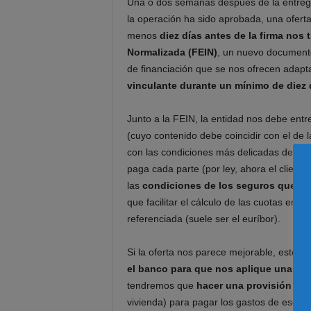
Una o dos semanas después de la entrega 
la operación ha sido aprobada, una oferta
menos
diez días antes de la firma nos
Normalizada (FEIN)
, un nuevo documento
de financiación que se nos ofrecen adapta
vinculante durante un mínimo de diez 
Junto a la FEIN, la entidad nos debe ent
(cuyo contenido debe coincidir con el de l
con las condiciones más delicadas de la h
paga cada parte (por ley, ahora el cliente
las
condiciones de los seguros que no
que facilitar el cálculo de las cuotas en v
referenciada (suele ser el euríbor).
Si la oferta nos parece mejorable, este 
el banco para que nos aplique unas m
tendremos que
hacer una provisión de
vivienda) para pagar los gastos de escrit