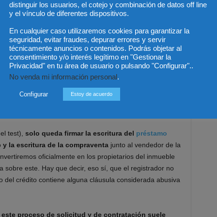
distinguir los usuarios, el cotejo y combinación de datos off line
y el vínculo de diferentes dispositivos.
En cualquier caso utilizaremos cookies para garantizar la
seguridad, evitar fraudes, depurar errores y servir
técnicamente anuncios o contenidos. Podrás objetar al
tiva es que,
en los diez días anteriores a la firma,
consentimiento y/o interés legítimo en "Gestionar la
ario
de nuestra elección (junto a los cotitulares y avalistas,
Privacidad" en tu área de usuario o pulsando "Configurar"..
ratuito
. Este también debe hacernos un test para
No venda mi información personal
.
para comprobar que el banco nos ha entregado toda la
Configurar
Estoy de acuerdo
 apartado. Si no pasamos ese examen, el notario no
oteca.
el test),
solo queda firmar la escritura del
préstamo
o
y la escritura de la compraventa
junto al vendedor de la
nvertiremos oficialmente en los propietarios del inmueble
ca sobre este. Hay que decir, eso sí, que el registrador no
ato del crédito contiene alguna cláusula considerada abusiva
 este proceso de solicitud y de contratación suele