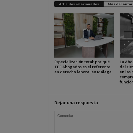
Artículos relacionados
Más del autor
Especialización total: por qué
La Abo
TBF Abogados es el referente
del ri
en derecho laboral en Málaga
en las 
compro
funcion
Dejar una respuesta