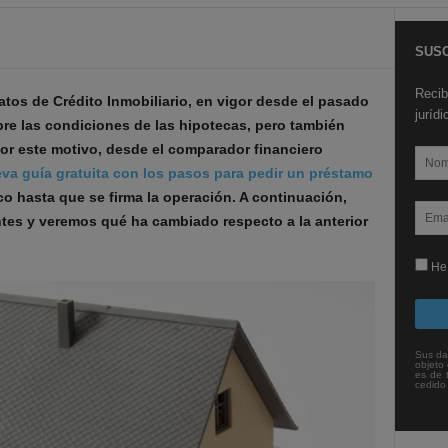
SUSC
Recib
tos de Crédito Inmobiliario, en vigor desde el pasado
juríd
bre las condiciones de las hipotecas, pero también
 Por este motivo, desde el comparador financiero
va guía gratuita
con los pasos para pedir un préstamo
o hasta que se firma la operación. A continuación,
es y veremos qué ha cambiado respecto a la anterior
He 
Sus da
objeto 
es de 
cedido