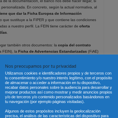
de la documentación, el banco nos debe hacer llegar, si
 personalizada. En concreto, según la actual normativa, al
 tiene que dar la Ficha Europea de Información
 que sustituye a la FIPER y que contiene las condiciones
das a nuestro perfil. La FEIN tiene carácter de
oferta
días
.
regar también otros documentos: la
copia del contrato
a FEIN), la
Ficha de Advertencias Estandarizadas
(FiAE)
ipoteca, el
desglose de los gastos de constitución
que
 solo debe abonar la tasación y su copia de la escritura) y
Nos preocupamos por tu privacidad
s ofrezca
. Si la hipoteca es variable, también nos tiene
Utilizamos cookies e identificadores propios y de terceros con
arios escenarios de evolución del índice al que esté
tu consentimiento y/o nuestro interés legítimo, con el propósito
de almacenar o acceder a información en tu dispositivo,
recabar datos personales sobre la audiencia para desarrollar y
mejorar productos así como mostrar y medir anuncios propios
es el momento en el que
podemos tratar de negociar con
y/o de terceros y/o contenido personalizados basándonos en
tu navegación (por ejemplo páginas visitadas).
ejores condiciones
. Y si nos parece aceptable,
 fondos
(normalmente de un 30-32% del precio de la
Algunos de estos propósitos incluyen la geolocalización
uración de la hipoteca y de la compraventa más la parte no
precisa, el análisis de las características del dispositivo para