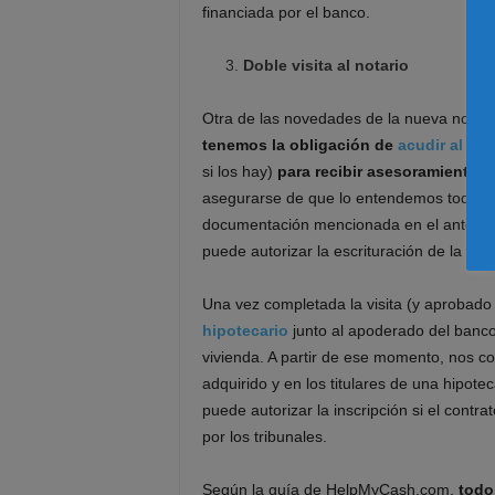
financiada por el banco.
Doble visita al notario
Otra de las novedades de la nueva norma
tenemos la obligación de
acudir al not
si los hay)
para recibir asesoramiento
g
asegurarse de que lo entendemos todo y 
documentación mencionada en el anterior
puede autorizar la escrituración de la hip
Una vez completada la visita (y aprobado 
hipotecario
junto al apoderado del banc
vivienda. A partir de ese momento, nos co
adquirido y en los titulares de una hipote
puede autorizar la inscripción si el contr
por los tribunales.
Según la guía de HelpMyCash.com,
todo