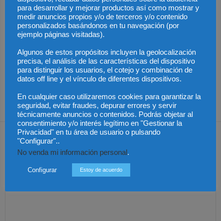
para desarrollar y mejorar productos así como mostrar y
Artículos relacionados
Más del autor
medir anuncios propios y/o de terceros y/o contenido
personalizados basándonos en tu navegación (por
ejemplo páginas visitadas).
Algunos de estos propósitos incluyen la geolocalización
precisa, el análisis de las características del dispositivo
para distinguir los usuarios, el cotejo y combinación de
datos off line y el vínculo de diferentes dispositivos.
Chile – Equidad en el
Chile – Proyecto anti
Chile – Contrato laboral
mundo laboral
aborto
por horas
En cualquier caso utilizaremos cookies para garantizar la
seguridad, evitar fraudes, depurar errores y servir
técnicamente anuncios o contenidos. Podrás objetar al
consentimiento y/o interés legítimo en "Gestionar la
Dejar una respuesta
Privacidad" en tu área de usuario o pulsando
"Configurar"..
No venda mi información personal
.
Configurar
Estoy de acuerdo