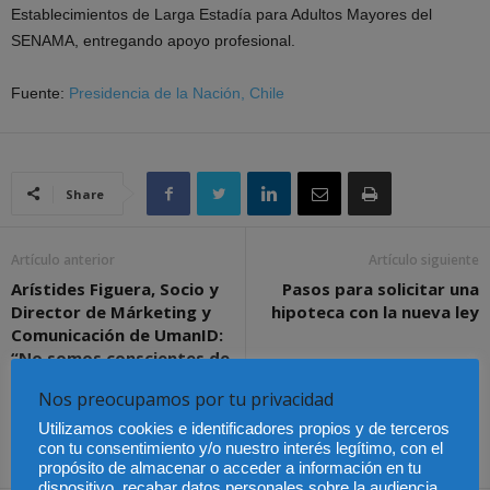
Establecimientos de Larga Estadía para Adultos Mayores del
SENAMA, entregando apoyo profesional.
Fuente:
Presidencia de la Nación, Chile
Share
Artículo anterior
Artículo siguiente
Arístides Figuera, Socio y
Pasos para solicitar una
Director de Márketing y
hipoteca con la nueva ley
Comunicación de UmanID:
“No somos conscientes de
la cantidad de datos
Nos preocupamos por tu privacidad
personales que las
empresas manejan ni para
Utilizamos cookies e identificadores propios y de terceros
qué fines”
con tu consentimiento y/o nuestro interés legítimo, con el
propósito de almacenar o acceder a información en tu
dispositivo, recabar datos personales sobre la audiencia