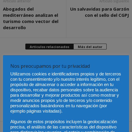
Artículo anterior
Artículo siguiente
Abogados del
Un salvavidas para Garzón
mediterráneo analizan el
con el sello del CGPJ
turismo como vector del
desarrollo
Artículos relacionados
Más del autor
Nos preocupamos por tu privacidad
Utilizamos cookies e identificadores propios y de terceros
con tu consentimiento y/o nuestro interés legítimo, con el
Últimas modificaciones
propósito de almacenar o acceder a información en tu
en la Ley de Sociedades
Cómo proteger tu
El Pleno del CGPJ
dispositivo, recabar datos personales sobre la audiencia
de Capital
propiedad intelectual en
aprueba el informe al
para desarrollar y mejorar productos así como mostrar y
el extranjero: claves
anteproyecto de Ley de
lingüísticas y jurídicas
Familias por
medir anuncios propios y/o de terceros y/o contenido
unanimidad
personalizados basándonos en tu navegación (por
ejemplo páginas visitadas).
Algunos de estos propósitos incluyen la geolocalización
precisa, el análisis de las características del dispositivo
Dejar una respuesta