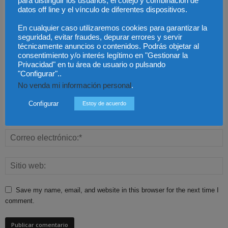
para distinguir los usuarios, el cotejo y combinación de
datos off line y el vínculo de diferentes dispositivos.
En cualquier caso utilizaremos cookies para garantizar la
seguridad, evitar fraudes, depurar errores y servir
técnicamente anuncios o contenidos. Podrás objetar al
consentimiento y/o interés legítimo en "Gestionar la
Privacidad" en tu área de usuario o pulsando
"Configurar"..
No venda mi información personal
.
Configurar
Estoy de acuerdo
Save my name, email, and website in this browser for the next time I
comment.