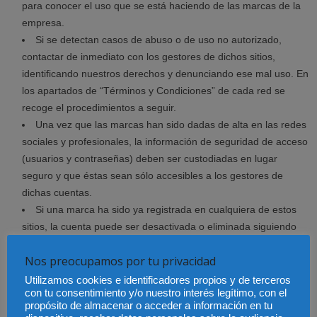
para conocer el uso que se está haciendo de las marcas de la
empresa.
Si se detectan casos de abuso o de uso no autorizado,
contactar de inmediato con los gestores de dichos sitios,
identificando nuestros derechos y denunciando ese mal uso. En
los apartados de “Términos y Condiciones” de cada red se
recoge el procedimientos a seguir.
Una vez que las marcas han sido dadas de alta en las redes
sociales y profesionales, la información de seguridad de acceso
(usuarios y contraseñas) deben ser custodiadas en lugar
seguro y que éstas sean sólo accesibles a los gestores de
dichas cuentas.
Si una marca ha sido ya registrada en cualquiera de estos
sitios, la cuenta puede ser desactivada o eliminada siguiendo
los “Términos y Condiciones” de cada red y en cualquier
Nos preocupamos por tu privacidad
momento.
Las compañías deberían implementar políticas internas que
Utilizamos cookies e identificadores propios y de terceros
con tu consentimiento y/o nuestro interés legítimo, con el
prohíban estrictamente a sus empleados, clientes,
propósito de almacenar o acceder a información en tu
distribuidores y proveedores, la suplantación o el uso de sus