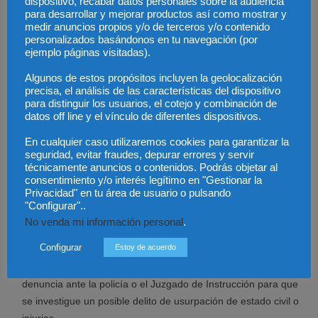
dispositivo, recabar datos personales sobre la audiencia
marcas en las redes sociales o profesionales creando confusión
para desarrollar y mejorar productos así como mostrar y
medir anuncios propios y/o de terceros y/o contenido
en los terceros acerca del origen empresarial de las mismas.
personalizados basándonos en tu navegación (por
ejemplo páginas visitadas).
Para reclamar un caso de suplantación de identidad,
Algunos de estos propósitos incluyen la geolocalización
recomendamos;
precisa, el análisis de las características del dispositivo
para distinguir los usuarios, el cotejo y combinación de
Acceder a la página web de twitter para rellenar un
datos off line y el vínculo de diferentes dispositivos.
formulario de suplantación de identidad. Tras un procedimiento
En cualquier caso utilizaremos cookies para garantizar la
interno, más o menos largo, twitter puede suspender esa
seguridad, evitar fraudes, depurar errores y servir
cuenta.
técnicamente anuncios o contenidos. Podrás objetar al
consentimiento y/o interés legítimo en "Gestionar la
También denuncia ante la Agencia de Protección de datos.
Privacidad" en tu área de usuario o pulsando
También se puede hacer una reclamación extrajudicial al
"Configurar"..
suplantador para que quite el perfil, mientras se tramita el
No venda mi información personal
.
procedimiento interno de twitter.
Configurar
Estoy de acuerdo
Como acciones más agresivas, cabe la posibilidad de
presentar una demanda ante los Juzgados civiles, o una
denuncia ante la policía o el Juzgado de Instrucción para que
se investigue un posible delito de usurpación de estado civil o