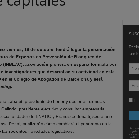
SUSC
Recib
mo viernes, 18 de octubre, tendrá lugar la presentación
juríd
ituto de Expertos en Prevención de Blanqueo de
mo (INBLAC), asociación pionera en España formada por
 e investigadores que desarrollan su actividad en esta
:30 en el Colegio de Abogados de Barcelona y será
aming
.
He 
rio Labatut, presidente de honor y doctor en ciencias
Galindo, presidente ejecutivo y consultor empresarial;
y socio fundador de ENATIC y Francisco Bonatti, secretario
fensa Penal, analizarán cómo cambiará el panorama en la
Sus da
 las recientes novedades legislativas.
objeto 
es de 
cedido