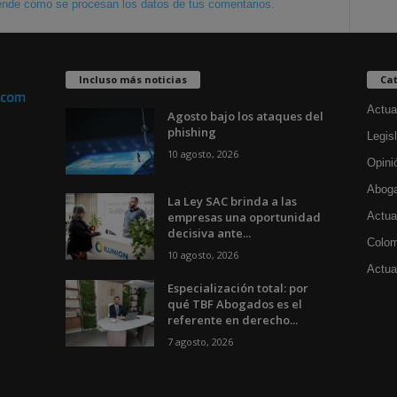
nde cómo se procesan los datos de tus comentarios.
Incluso más noticias
Cat
Actua
Agosto bajo los ataques del
phishing
Legisl
10 agosto, 2026
Opini
Aboga
La Ley SAC brinda a las
empresas una oportunidad
Actua
decisiva ante...
Colom
10 agosto, 2026
Actual
Especialización total: por
qué TBF Abogados es el
referente en derecho...
7 agosto, 2026