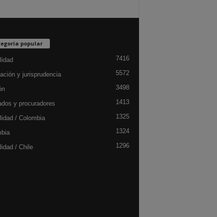
egoría popular
7416
lidad
5572
ación y jurisprudencia
3498
ón
1413
dos y procuradores
1325
lidad / Colombia
1324
bia
1296
idad / Chile