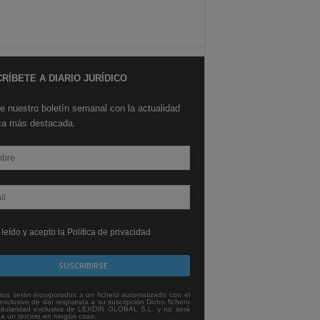
RÍBETE A DIARIO JURÍDICO
e nuestro boletín semanal con la actualidad
ica más destacada.
leído y acepto la Política de privacidad
tos serán incorporados a un fichero automatizado con el
exclusivo de dar respuesta a su suscripción Dicho fichero
titularidad exclusiva de LEXDIR GLOBAL S.L. y no será
 a un tercero en ningún caso.