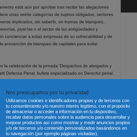
amento está aún por aprobar tras recibir las alegaciones
lece unas veinte categorías de sujetos obligados, sectores
verse implicados, sin saberlo, en tramas de blanqueo,
orías, joyerías o el sector de las antigüedades y
ón concienciar a estas empresas de su vulnerabilidad y de
e prevención de blanqueo de capitales para evitar
 la celebración de la jornada ‘Despachos de abogados y
atti Defensa Penal, bufete especializado en Derecho penal,
piedad intelectual.
Nos preocupamos por tu privacidad
Utilizamos cookies e identificadores propios y de terceros con
tu consentimiento y/o nuestro interés legítimo, con el propósito
de almacenar o acceder a información en tu dispositivo,
recabar datos personales sobre la audiencia para desarrollar y
mejorar productos así como mostrar y medir anuncios propios
y/o de terceros y/o contenido personalizados basándonos en
Artículo siguiente
tu navegación (por ejemplo páginas visitadas).