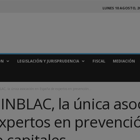
LUNES 10 AGOSTO, 2
ÓN
LEGISLACIÓN Y JURISPRUDENCIA
FISCAL
MEDIACIÓN
LAC, la única asociación en España de expertos en prevención...
INBLAC, la única aso
xpertos en prevenci
 capitales