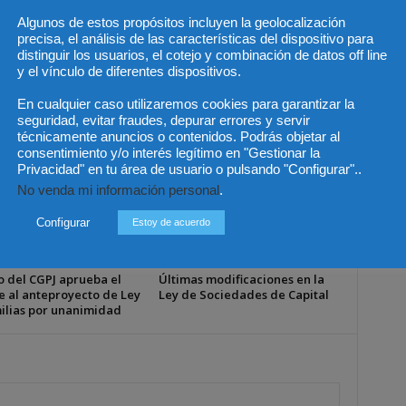
Mediación concursal tras la nueva ley
Algunos de estos propósitos incluyen la geolocalización
de emprendedores
precisa, el análisis de las características del dispositivo para
distinguir los usuarios, el cotejo y combinación de datos off line
y el vínculo de diferentes dispositivos.
En cualquier caso utilizaremos cookies para garantizar la
seguridad, evitar fraudes, depurar errores y servir
técnicamente anuncios o contenidos. Podrás objetar al
consentimiento y/o interés legítimo en "Gestionar la
Privacidad" en tu área de usuario o pulsando "Configurar"..
No venda mi información personal
.
Configurar
Estoy de acuerdo
o del CGPJ aprueba el
Últimas modificaciones en la
e al anteproyecto de Ley
Ley de Sociedades de Capital
ilias por unanimidad