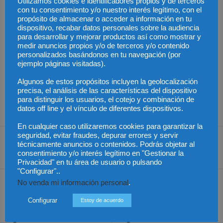
Trabajo en España.
Está especializado en contratación pública,
Utilizamos cookies e identificadores propios y de terceros
con tu consentimiento y/o nuestro interés legítimo, con el
régimen jurídico de las Administraciones públicas,
propósito de almacenar o acceder a información en tu
organización de empresa y management estratégico.
Experto
dispositivo, recabar datos personales sobre la audiencia
en modelos de colaboración público-privada. Experiencia en
para desarrollar y mejorar productos así como mostrar y
medir anuncios propios y/o de terceros y/o contenido
gestionar inversiones y prestar asesoramiento en el ámbito de la
personalizados basándonos en tu navegación (por
ingeniería, salud, tecnología e infraestructuras, así como en el
ejemplo páginas visitadas).
sector energético. Asesora proyectos empresariales
Algunos de estos propósitos incluyen la geolocalización
internacionales de componente innovador. Es presidente del Foro
precisa, el análisis de las características del dispositivo
Innova Universidad-Empresa, miembro de varios Comités de la
para distinguir los usuarios, el cotejo y combinación de
Confederación de Empresarios de Andalucía y de la CES.
datos off line y el vínculo de diferentes dispositivos.
En cualquier caso utilizaremos cookies para garantizar la
seguridad, evitar fraudes, depurar errores y servir
técnicamente anuncios o contenidos. Podrás objetar al
consentimiento y/o interés legítimo en "Gestionar la
Share
Privacidad" en tu área de usuario o pulsando
"Configurar"..
No venda mi información personal
.
Artículo anterior
Artículo siguiente
Chile avanza en la
Los Notarios se preparan
Configurar
Estoy de acuerdo
disminución de la Brecha
para aplicar los
Digital
reglamentos comunitarios