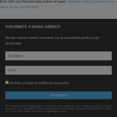
Este sitio usa Akismet para reducir el spam.
Aprende cómo se procesan los
datos de tus comentarios.
SUSCRÍBETE A DIARIO JURÍDICO
Recibe nuestro boletín semanal con la actualidad jurídica más
destacada.
He leído y acepto la Política de privacidad
Sus datos serán incorporados a un fichero automatizado con el objeto exclusivo de dar
respuesta a su suscripción Dicho fichero es de titularidad exclusiva de LEXDIR GLOBAL
S.L. y no será cedido a un tercero en ningún caso.