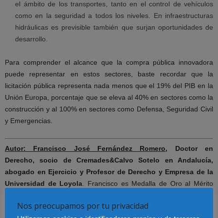
el ámbito de los transportes, tanto en el control de vehículos
como en la seguridad a todos los niveles. En infraestructuras
hidráulicas es previsible también que surjan oportunidades de
desarrollo.
Para comprender el alcance que la compra pública innovadora
puede representar en estos sectores, baste recordar que la
licitación pública representa nada menos que el 19% del PIB en la
Unión Europa, porcentaje que se eleva al 40% en sectores como la
construcción y al 100% en sectores como Defensa, Seguridad Civil
y Emergencias.
Autor: Francisco José Fernández Romero
,
Doctor en
Derecho, socio de Cremades&Calvo Sotelo en Andalucía,
abogado en Ejercicio y Profesor de Derecho y Empresa de la
Universidad de Loyola
. Francisco es Medalla de Oro al Mérito
Profesional de la Seguridad Social y Salud en el Trabajo del
Nos preocupamos por tu privacidad
Consejo General de Profesionales de Seguridad y Salud en el