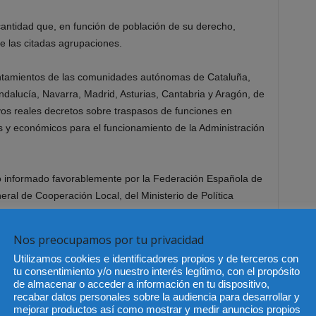
cantidad que, en función de población de su derecho,
 las citadas agrupaciones.
yuntamientos de las comunidades autónomas de Cataluña,
Andalucía, Navarra, Madrid, Asturias, Cantabria y Aragón, de
vos reales decretos sobre traspasos de funciones en
s y económicos para el funcionamiento de la Administración
o informado favorablemente por la Federación Española de
eral de Cooperación Local, del Ministerio de Política
Nos preocupamos por tu privacidad
Utilizamos cookies e identificadores propios y de terceros con
tu consentimiento y/o nuestro interés legítimo, con el propósito
de almacenar o acceder a información en tu dispositivo,
recabar datos personales sobre la audiencia para desarrollar y
mejorar productos así como mostrar y medir anuncios propios