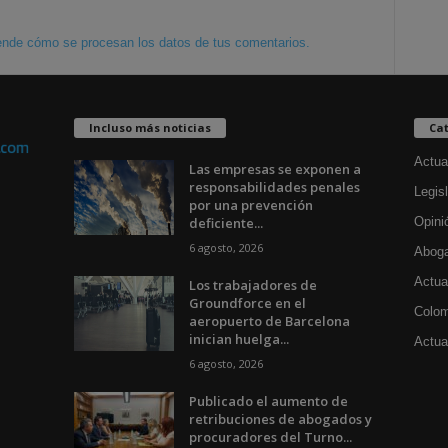
nde cómo se procesan los datos de tus comentarios.
Incluso más noticias
Cat
Actua
Las empresas se exponen a
responsabilidades penales
Legisl
por una prevención
deficiente...
Opini
6 agosto, 2026
Aboga
Actua
Los trabajadores de
Groundforce en el
Colom
aeropuerto de Barcelona
inician huelga...
Actual
6 agosto, 2026
Publicado el aumento de
retribuciones de abogados y
procuradores del Turno...