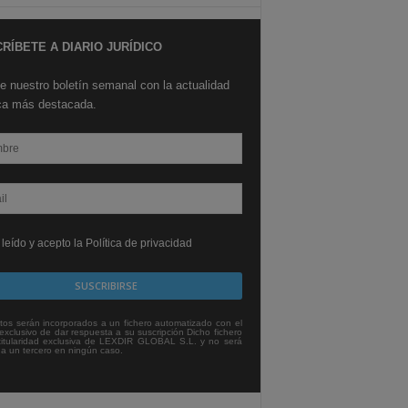
RÍBETE A DIARIO JURÍDICO
e nuestro boletín semanal con la actualidad
ica más destacada.
leído y acepto la Política de privacidad
tos serán incorporados a un fichero automatizado con el
exclusivo de dar respuesta a su suscripción Dicho fichero
titularidad exclusiva de LEXDIR GLOBAL S.L. y no será
 a un tercero en ningún caso.