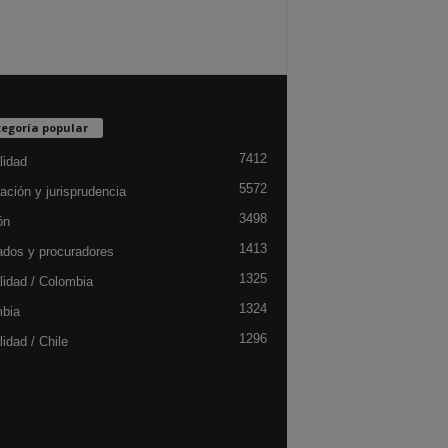
egoría popular
7412
lidad
5572
ación y jurisprudencia
3498
ón
1413
dos y procuradores
1325
lidad / Colombia
1324
bia
1296
idad / Chile