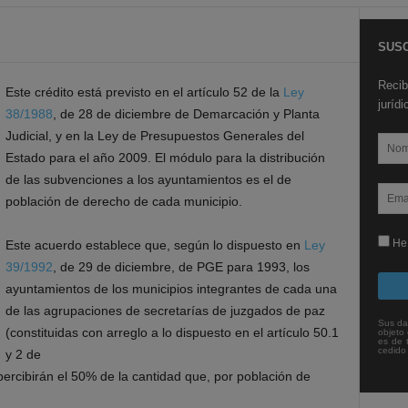
SUSC
Recib
Este crédito está previsto en el artículo 52 de la
Ley
juríd
38/1988
, de 28 de diciembre de Demarcación y Planta
Judicial, y en la Ley de Presupuestos Generales del
Estado para el año 2009. El módulo para la distribución
de las subvenciones a los ayuntamientos es el de
población de derecho de cada municipio.
He 
Este acuerdo establece que, según lo dispuesto en
Ley
39/1992
, de 29 de diciembre, de PGE para 1993, los
ayuntamientos de los municipios integrantes de cada una
de las agrupaciones de secretarías de juzgados de paz
Sus da
(constituidas con arreglo a lo dispuesto en el artículo 50.1
objeto 
es de 
cedido
y 2 de
percibirán el 50% de la cantidad que, por población de