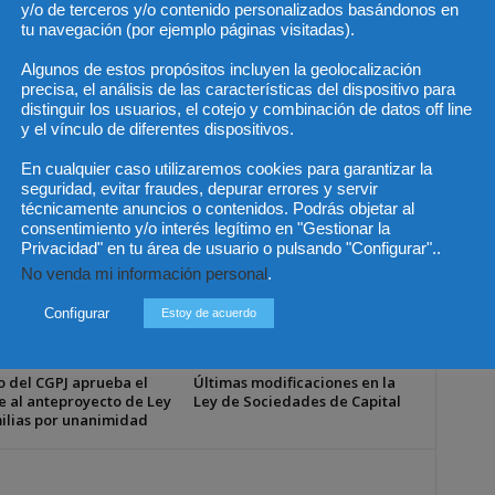
y/o de terceros y/o contenido personalizados basándonos en
Artículo siguiente
tu navegación (por ejemplo páginas visitadas).
Caen los precios de los productos de
Algunos de estos propósitos incluyen la geolocalización
importación
precisa, el análisis de las características del dispositivo para
distinguir los usuarios, el cotejo y combinación de datos off line
y el vínculo de diferentes dispositivos.
En cualquier caso utilizaremos cookies para garantizar la
seguridad, evitar fraudes, depurar errores y servir
técnicamente anuncios o contenidos. Podrás objetar al
consentimiento y/o interés legítimo en "Gestionar la
Privacidad" en tu área de usuario o pulsando "Configurar"..
No venda mi información personal
.
Configurar
Estoy de acuerdo
o del CGPJ aprueba el
Últimas modificaciones en la
e al anteproyecto de Ley
Ley de Sociedades de Capital
ilias por unanimidad