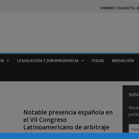
VIERNES 7 AGOSTO, 2
ÓN
LEGISLACIÓN Y JURISPRUDENCIA
FISCAL
MEDIACIÓN
SUSC
Recib
Notable presencia española en
juríd
el VII Congreso
Latinoamericano de arbitraje
del...