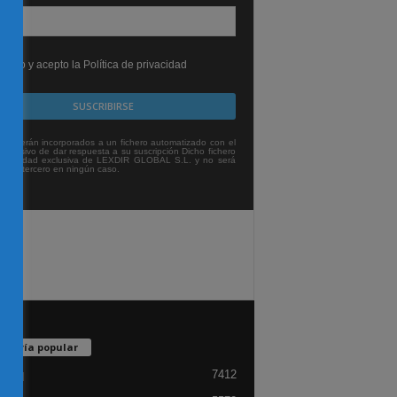
leído y acepto la Política de privacidad
tos serán incorporados a un fichero automatizado con el
exclusivo de dar respuesta a su suscripción Dicho fichero
titularidad exclusiva de LEXDIR GLOBAL S.L. y no será
 a un tercero en ningún caso.
egoría popular
7412
lidad