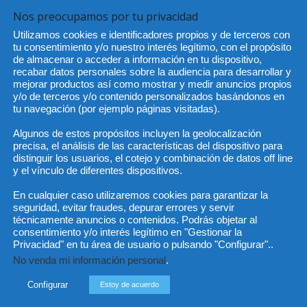
cturro
-
26 junio, 2012
Nos preocupamos por tu privacidad
Utilizamos cookies e identificadores propios y de terceros con
tu consentimiento y/o nuestro interés legítimo, con el propósito
He 
de almacenar o acceder a información en tu dispositivo,
recabar datos personales sobre la audiencia para desarrollar y
e
mejorar productos así como mostrar y medir anuncios propios
..
y/o de terceros y/o contenido personalizados basándonos en
tu navegación (por ejemplo páginas visitadas).
Sus da
objeto 
es de 
cedido
Algunos de estos propósitos incluyen la geolocalización
precisa, el análisis de las características del dispositivo para
distinguir los usuarios, el cotejo y combinación de datos off line
y el vínculo de diferentes dispositivos.
En cualquier caso utilizaremos cookies para garantizar la
seguridad, evitar fraudes, depurar errores y servir
técnicamente anuncios o contenidos. Podrás objetar al
consentimiento y/o interés legítimo en "Gestionar la
Privacidad" en tu área de usuario o pulsando "Configurar"..
No venda mi información personal
.
Incluso más noticias
Cat
Configurar
Estoy de acuerdo
Actua
Las empresas se exponen a