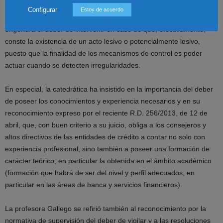
vigilancia, cuando, en el ejercicio del mismo, se adviertan indicios o
Configurar
Estoy de acuerdo
sospechas de actos lesivos para la sociedad. Lo que, finalmente,
engendra el deber de intervenir en caso de que, efectivamente,
conste la existencia de un acto lesivo o potencialmente lesivo,
puesto que la finalidad de los mecanismos de control es poder
actuar cuando se detecten irregularidades.
En especial, la catedrática ha insistido en la importancia del deber
de poseer los conocimientos y experiencia necesarios y en su
reconocimiento expreso por el reciente R.D. 256/2013, de 12 de
abril, que, con buen criterio a su juicio, obliga a los consejeros y
altos directivos de las entidades de crédito a contar no solo con
experiencia profesional, sino también a poseer una formación de
carácter teórico, en particular la obtenida en el ámbito académico
(formación que habrá de ser del nivel y perfil adecuados, en
particular en las áreas de banca y servicios financieros).
La profesora Gallego se refirió también al reconocimiento por la
normativa de supervisión del deber de vigilar y a las resoluciones