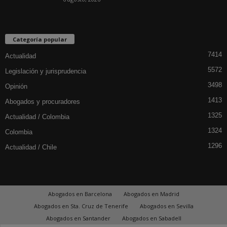
Categoría popular
7414
Actualidad
5572
Legislación y jurisprudencia
3498
Opinión
1413
Abogados y procuradores
1325
Actualidad / Colombia
1324
Colombia
1296
Actualidad / Chile
Abogados en Barcelona
Abogados en Madrid
Abogados en Sta. Cruz de Tenerife
Abogados en Sevilla
Abogados en Santander
Abogados en Sabadell