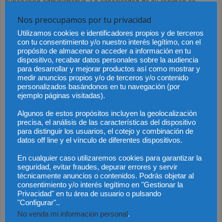
supervisión administrativa. La especialidad de su régimen se
encuentra en el tipo de actuaciones que pueden desatar la
Nos preocupamos por tu privacidad
responsabilidad, en concreto, en los deberes del administrador y,
Utilizamos cookies e identificadores propios y de terceros
sobre todo, en que el contenido de los deberes que enuncia la LSC
con tu consentimiento y/o nuestro interés legítimo, con el
–el deber de diligencia y el deber de lealtad- , está determinado en
propósito de almacenar o acceder a información en tu
dispositivo, recabar datos personales sobre la audiencia
gran medida por la normativa administrativa de supervisión, lo que
para desarrollar y mejorar productos así como mostrar y
supone que la inobservancia de esta normativa puede generar
medir anuncios propios y/o de terceros y/o contenido
también, si se cumplen el resto de requisitos de la responsabilidad
personalizados basándonos en tu navegación (por
ejemplo páginas visitadas).
civil, las mismas consecuencias, es decir, que el administrador
deba pagar con su patrimonio el perjuicio ocasionado.
Algunos de estos propósitos incluyen la geolocalización
precisa, el análisis de las características del dispositivo
para distinguir los usuarios, el cotejo y combinación de
A este respecto la profesora Gallego aludió al deber de diligencia
datos off line y el vínculo de diferentes dispositivos.
afirmando que el núcleo central del mismo está constituido por el
deber de informarse, que incluye cuatro deberes conexos, el
En cualquier caso utilizaremos cookies para garantizar la
seguridad, evitar fraudes, depurar errores y servir
poseer los conocimientos y experiencia idóneos para valorar
técnicamente anuncios o contenidos. Podrás objetar al
críticamente la información, el de vigilar, el de investigar, que
consentimiento y/o interés legítimo en "Gestionar la
surge, en conexión con el deber de información, cuando, valorada
Privacidad" en tu área de usuario o pulsando
"Configurar"..
críticamente la información, existen indicios de su falta de
No venda mi información personal
.
veracidad o de su insuficiencia; y, en relación con el deber de