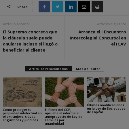
Share
Artículo anterior
Artículo siguiente
El Supremo concreta que
Arranca el I Encuentro
la cláusula suelo puede
Intercolegial Concursal en
anularse incluso si llegó a
el ICAV
beneficiar al cliente
Artículos relacionados
Más del autor
Últimas modificaciones
en la Ley de Sociedades
Cómo proteger tu
El Pleno del CGPJ
de Capital
propiedad intelectual en
aprueba el informe al
el extranjero: claves
anteproyecto de Ley de
lingüísticas y jurídicas
Familias por
unanimidad