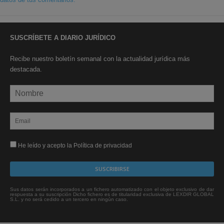
SUSCRÍBETE A DIARIO JURÍDICO
Recibe nuestro boletín semanal con la actualidad jurídica más
destacada.
He leído y acepto la Política de privacidad
Sus datos serán incorporados a un fichero automatizado con el objeto exclusivo de dar
respuesta a su suscripción Dicho fichero es de titularidad exclusiva de LEXDIR GLOBAL
S.L. y no será cedido a un tercero en ningún caso.