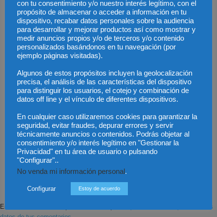
con tu consentimiento y/o nuestro interés legítimo, con el
propósito de almacenar o acceder a información en tu
dispositivo, recabar datos personales sobre la audiencia
para desarrollar y mejorar productos así como mostrar y
medir anuncios propios y/o de terceros y/o contenido
personalizados basándonos en tu navegación (por
ejemplo páginas visitadas).
Algunos de estos propósitos incluyen la geolocalización
precisa, el análisis de las características del dispositivo
para distinguir los usuarios, el cotejo y combinación de
datos off line y el vínculo de diferentes dispositivos.
En cualquier caso utilizaremos cookies para garantizar la
seguridad, evitar fraudes, depurar errores y servir
técnicamente anuncios o contenidos. Podrás objetar al
consentimiento y/o interés legítimo en "Gestionar la
Save my name, email, and website in this browser for the next time I
Privacidad" en tu área de usuario o pulsando
comment.
"Configurar"..
No venda mi información personal
.
Configurar
Estoy de acuerdo
Este sitio usa Akismet para reducir el spam.
Aprende cómo se procesan los
datos de tus comentarios.