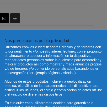
Artículo siguiente
Nos preocupamos por tu privacidad
E
La Ley contra la Violencia de Género
tiene firmes defensores
Utilizamos cookies e identificadores propios y de terceros con
tu consentimiento y/o nuestro interés legítimo, con el propósito
de almacenar o acceder a información en tu dispositivo,
recabar datos personales sobre la audiencia para desarrollar y
mejorar productos así como mostrar y medir anuncios propios
y/o de terceros y/o contenido personalizados basándonos en
tu navegación (por ejemplo páginas visitadas).
Algunos de estos propósitos incluyen la geolocalización
precisa, el análisis de las características del dispositivo para
distinguir los usuarios, el cotejo y combinación de datos off line
y el vínculo de diferentes dispositivos.
En cualquier caso utilizaremos cookies para garantizar la