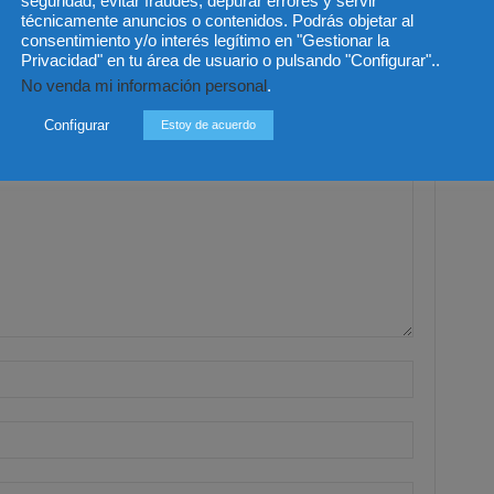
seguridad, evitar fraudes, depurar errores y servir
técnicamente anuncios o contenidos. Podrás objetar al
o del CGPJ aprueba el
Últimas modificaciones en la
consentimiento y/o interés legítimo en "Gestionar la
e al anteproyecto de Ley
Ley de Sociedades de Capital
Privacidad" en tu área de usuario o pulsando "Configurar"..
ilias por unanimidad
No venda mi información personal
.
Configurar
Estoy de acuerdo