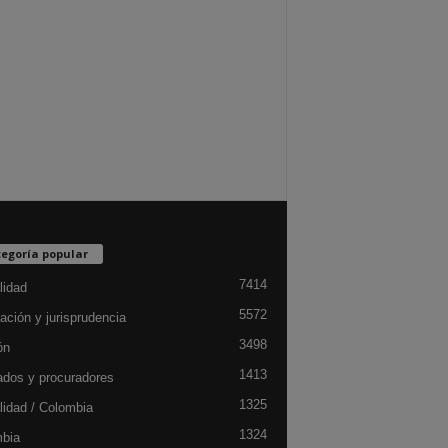
egoría popular
7414
lidad
5572
ación y jurisprudencia
3498
ón
1413
dos y procuradores
1325
lidad / Colombia
1324
bia