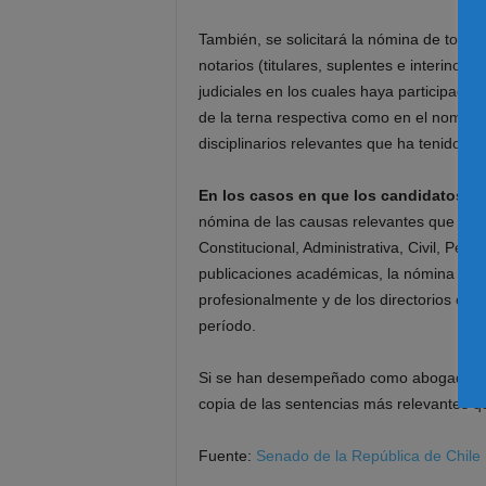
También, se solicitará la nómina de todo
notarios (titulares, suplentes e interinos,
judiciales en los cuales haya participado 
de la terna respectiva como en el nombra
disciplinarios relevantes que ha tenido a
En los casos en que los candidatos no
nómina de las causas relevantes que haya
Constitucional, Administrativa, Civil, Pena
publicaciones académicas, la nómina de 
profesionalmente y de los directorios o 
período.
Si se han desempeñado como abogados in
copia de las sentencias más relevantes q
Fuente:
Senado de la República de Chile