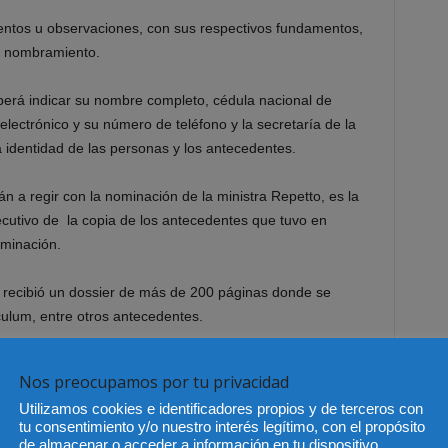
ntos u observaciones, con sus respectivos fundamentos,
e nombramiento.
erá indicar su nombre completo, cédula nacional de
 electrónico y su número de teléfono y la secretaría de la
a identidad de las personas y los antecedentes.
 a regir con la nominación de la ministra Repetto, es la
jecutivo de la copia de los antecedentes que tuvo en
ominación.
 recibió un dossier de más de 200 páginas donde se
ículum, entre otros antecedentes.
se de candidatos a Ministros de la Corte Suprema que
Nos preocupamos por tu privacidad
 una copia de las sentencias más relevantes que ha
Utilizamos cookies e identificadores propios y de terceros con
a Constitucional, Administrativa, Civil, Penal, de Familia y
tu consentimiento y/o nuestro interés legítimo, con el propósito
han concurrido con su voto a favor o en contra.
de almacenar o acceder a información en tu dispositivo,