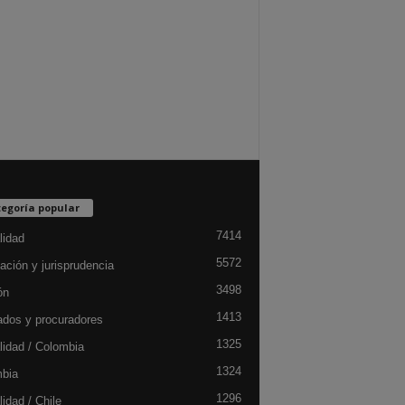
egoría popular
7414
lidad
5572
ación y jurisprudencia
3498
ón
1413
dos y procuradores
1325
lidad / Colombia
1324
bia
1296
idad / Chile