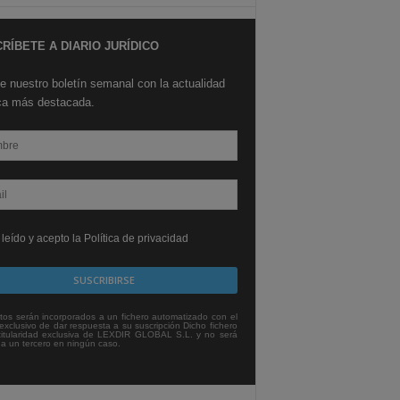
RÍBETE A DIARIO JURÍDICO
e nuestro boletín semanal con la actualidad
ica más destacada.
leído y acepto la Política de privacidad
tos serán incorporados a un fichero automatizado con el
exclusivo de dar respuesta a su suscripción Dicho fichero
titularidad exclusiva de LEXDIR GLOBAL S.L. y no será
 a un tercero en ningún caso.