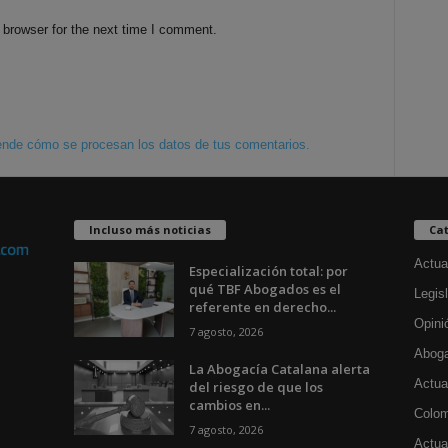
 browser for the next time I comment.
nde cómo se procesan los datos de tus comentarios.
Incluso más noticias
Cat
Actua
Especialización total: por
qué TBF Abogados es el
Legisl
referente en derecho...
Opini
7 agosto, 2026
Aboga
La Abogacía Catalana alerta
Actua
del riesgo de que los
cambios en...
Colom
7 agosto, 2026
Actual