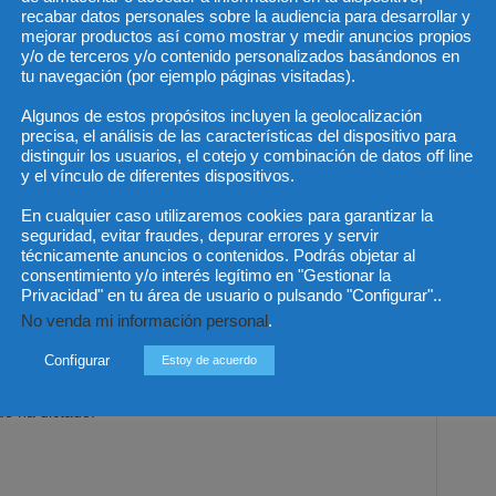
recabar datos personales sobre la audiencia para desarrollar y
mejorar productos así como mostrar y medir anuncios propios
s los nombramientos de jueces, relatores, conservadores y
y/o de terceros y/o contenido personalizados basándonos en
 y sus respectivas notarías), receptores y archiveros
tu navegación (por ejemplo páginas visitadas).
el candidato en los últimos 5 años, sea en la conformación
Algunos de estos propósitos incluyen la geolocalización
miento, si correspondiere. Igualmente, todos los procesos
precisa, el análisis de las características del dispositivo para
 su cargo en el mismo período.
distinguir los usuarios, el cotejo y combinación de datos off line
y el vínculo de diferentes dispositivos.
 formen parte del Poder Judicial
se les solicitará la
En cualquier caso utilizaremos cookies para garantizar la
n patrocinado en los últimos cinco años en materia
seguridad, evitar fraudes, depurar errores y servir
l, de Familia y Menores, Laboral y Tributaria; copia de sus
técnicamente anuncios o contenidos. Podrás objetar al
consentimiento y/o interés legítimo en "Gestionar la
los organismos, sociedades o personas que han asesorado
Privacidad" en tu área de usuario o pulsando "Configurar"..
cargos directivos que han desempeñado en el mismo
No venda mi información personal
.
Configurar
Estoy de acuerdo
tegrantes en alguna Corte de Apelaciones, se pedirá
ue ha dictado.