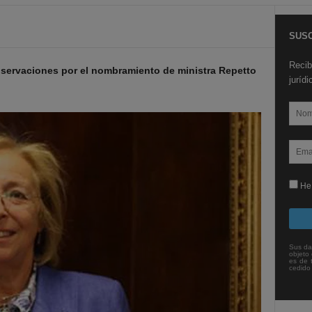
SUSC
Recib
bservaciones por el nombramiento de ministra Repetto
juríd
He 
Sus da
objeto 
es de 
cedido