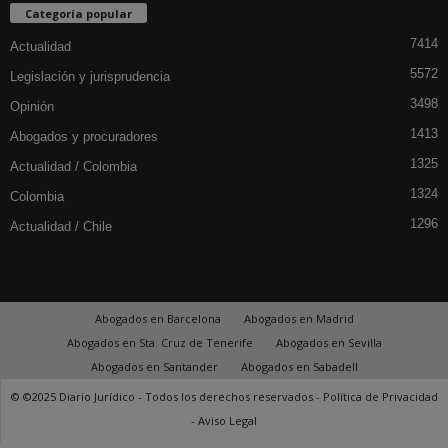
Categoría popular
7414
Actualidad
5572
Legislación y jurisprudencia
3498
Opinión
1413
Abogados y procuradores
1325
Actualidad / Colombia
1324
Colombia
1296
Actualidad / Chile
Abogados en Barcelona
Abogados en Madrid
Abogados en Sta. Cruz de Tenerife
Abogados en Sevilla
Abogados en Santander
Abogados en Sabadell
© ©2025 Diario Jurídico - Todos los derechos reservados -
Política de Privacidad
-
Aviso Legal