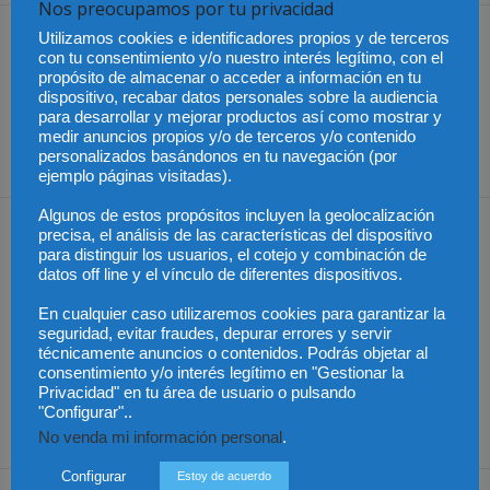
Nos preocupamos por tu privacidad
Artículo anterior
Artículo siguiente
Utilizamos cookies e identificadores propios y de terceros
con tu consentimiento y/o nuestro interés legítimo, con el
Colombia – Ley para
El Poder Judicial aprueba
propósito de almacenar o acceder a información en tu
humanizar y modernizar el
por unanimidad el informe
dispositivo, recabar datos personales sobre la audiencia
Sistema Penitenciario y
sobre el anteproyecto de
para desarrollar y mejorar productos así como mostrar y
Carcelario
ley del Derecho de
medir anuncios propios y/o de terceros y/o contenido
personalizados basándonos en tu navegación (por
Defensa
ejemplo páginas visitadas).
Algunos de estos propósitos incluyen la geolocalización
Artículos relacionados
Más del autor
precisa, el análisis de las características del dispositivo
para distinguir los usuarios, el cotejo y combinación de
datos off line y el vínculo de diferentes dispositivos.
En cualquier caso utilizaremos cookies para garantizar la
seguridad, evitar fraudes, depurar errores y servir
técnicamente anuncios o contenidos. Podrás objetar al
consentimiento y/o interés legítimo en "Gestionar la
Chile – Equidad en el
Chile – Proyecto anti
Chile – Contrato laboral
Privacidad" en tu área de usuario o pulsando
mundo laboral
aborto
por horas
"Configurar"..
No venda mi información personal
.
Configurar
Estoy de acuerdo