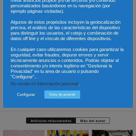
medir anuncios propios y/o de terceros y/o contenido
Fuente: Alexis Aguirre – Líder de Seguridad de Unisys para
personalizados basándonos en tu navegación (por
ejemplo páginas visitadas).
América Latina
Algunos de estos propósitos incluyen la geolocalización
Foto: BBC
precisa, el análisis de las características del dispositivo
para distinguir los usuarios, el cotejo y combinación de
datos off line y el vínculo de diferentes dispositivos.
En cualquier caso utilizaremos cookies para garantizar la
seguridad, evitar fraudes, depurar errores y servir
Share
técnicamente anuncios o contenidos. Podrás objetar al
consentimiento y/o interés legítimo en "Gestionar la
Privacidad" en tu área de usuario o pulsando
Artículo anterior
Artículo siguiente
"Configurar"..
¿Es legal la práctica del INE
México – Incentivos
No venda mi información personal
.
de seguir tus pasos?
fiscales a favor de quienes
inviertan en el deporte
Configurar
Estoy de acuerdo
social
Artículos relacionados
Más del autor