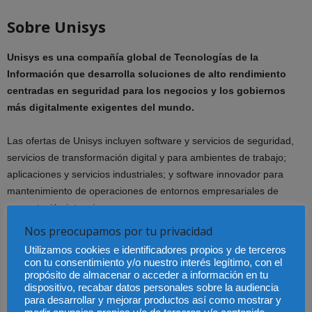
Sobre Unisys
Unisys es una compañía global de Tecnologías de la
Información que desarrolla soluciones de alto rendimiento
centradas en seguridad para los negocios y los gobiernos
más digitalmente exigentes del mundo.
Las ofertas de Unisys incluyen software y servicios de seguridad,
servicios de transformación digital y para ambientes de trabajo;
aplicaciones y servicios industriales; y software innovador para
mantenimiento de operaciones de entornos empresariales de
computación intensiva.
Nos preocupamos por tu privacidad
Para obtener más información acerca de cómo Unisys genera los
Utilizamos cookies e identificadores propios y de terceros
mejores resultados con seguridad para clientes en los sectores de
con tu consentimiento y/o nuestro interés legítimo, con el
Gobierno, Servicios Financieros y Mercados Comerciales, visite
propósito de almacenar o acceder a información en tu
dispositivo, recabar datos personales sobre la audiencia
www.unisys.com
.
para desarrollar y mejorar productos así como mostrar y