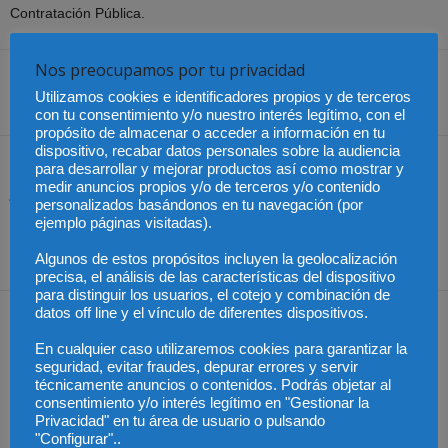
Contratación Pública.
Nos preocupamos por tu privacidad
Utilizamos cookies e identificadores propios y de terceros
Share
con tu consentimiento y/o nuestro interés legítimo, con el
propósito de almacenar o acceder a información en tu
dispositivo, recabar datos personales sobre la audiencia
Artículo anterior
Artículo siguiente
para desarrollar y mejorar productos así como mostrar y
medir anuncios propios y/o de terceros y/o contenido
Jalisco, el estado con el
Chile – Proyecto que
personalizados basándonos en tu navegación (por
mayor número de
elimina multas por circular
ejemplo páginas visitadas).
personas desaparecidas
sin Tag en autopistas
en México
Algunos de estos propósitos incluyen la geolocalización
precisa, el análisis de las características del dispositivo
para distinguir los usuarios, el cotejo y combinación de
datos off line y el vínculo de diferentes dispositivos.
Artículos relacionados
Más del autor
En cualquier caso utilizaremos cookies para garantizar la
seguridad, evitar fraudes, depurar errores y servir
técnicamente anuncios o contenidos. Podrás objetar al
consentimiento y/o interés legítimo en "Gestionar la
Privacidad" en tu área de usuario o pulsando
"Configurar"..