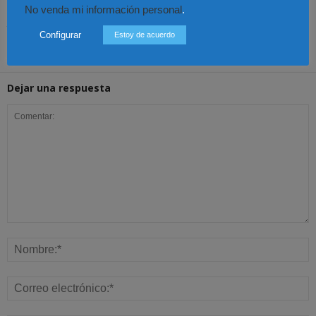
No venda mi información personal
.
Colombia – Proteger la
Colombia – Abelardo de
Colombia – Judicatura y
vida desde la
la Espirella asumirá en
acceso al título de
fecundación
un acto en Cali
abogado
Configurar
Estoy de acuerdo
Dejar una respuesta