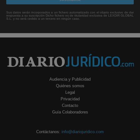
Sus datos serán incorporados a un fichero automatizado con el objeto exclusivo de dar
respuesta a su suscripción Dicho fichero es de titularidad exclusiva de LEXDIR GLOBAL
S.L. y no será cedido a un tercero en ningún caso.
Audiencia y Publicidad
Quiénes somos
Legal
Privacidad
Contacto
Guía Colaboradores
Contáctanos:
info@diariojuridico.com