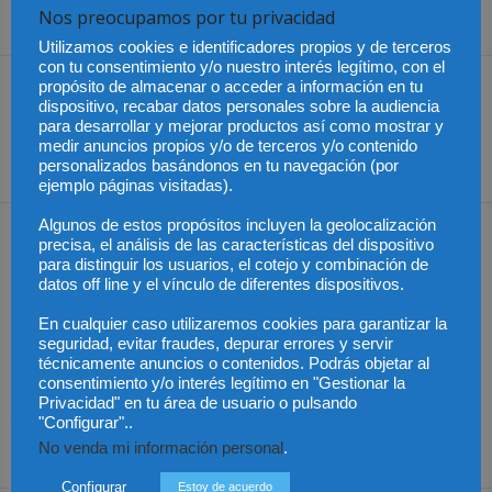
Nos preocupamos por tu privacidad
Share
Utilizamos cookies e identificadores propios y de terceros
con tu consentimiento y/o nuestro interés legítimo, con el
propósito de almacenar o acceder a información en tu
Artículo anterior
Artículo siguiente
dispositivo, recabar datos personales sobre la audiencia
Facua pide a la DGT
Chile – Senado alerta por
para desarrollar y mejorar productos así como mostrar y
eliminar el 902 para la
mutación del Hanta Virus
medir anuncios propios y/o de terceros y/o contenido
reclamación de multas
personalizados basándonos en tu navegación (por
ejemplo páginas visitadas).
Algunos de estos propósitos incluyen la geolocalización
Artículos relacionados
Más del autor
precisa, el análisis de las características del dispositivo
para distinguir los usuarios, el cotejo y combinación de
datos off line y el vínculo de diferentes dispositivos.
En cualquier caso utilizaremos cookies para garantizar la
seguridad, evitar fraudes, depurar errores y servir
técnicamente anuncios o contenidos. Podrás objetar al
consentimiento y/o interés legítimo en "Gestionar la
Colombia – Proteger la
Colombia – Abelardo de
Colombia – Judicatura y
Privacidad" en tu área de usuario o pulsando
vida desde la
la Espirella asumirá en
acceso al título de
fecundación
un acto en Cali
abogado
"Configurar"..
No venda mi información personal
.
Configurar
Estoy de acuerdo