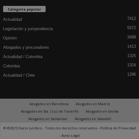
Categoría popular
7412
Actualidad
5572
Legislación y jurisprudencia
3498
Opinión
1413
Abogados y procuradores
1325
Actualidad / Colombia
1324
Colombia
1296
Actualidad / Chile
Abogados en Barcelona
Abogados en Madrid
Abogados en Sta. Cruz de Tenerife
Abogados en Sevilla
Abogados en Santander
Abogados en Sabadell
© ©2025 Diario Jurídico - Todos los derechos reservados -
Política de Privacidad
-
Aviso Legal