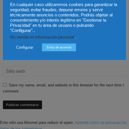
En cualquier caso utilizaremos cookies para garantizar la
seguridad, evitar fraudes, depurar errores y servir
técnicamente anuncios o contenidos. Podrás objetar al
consentimiento y/o interés legítimo en "Gestionar la
Privacidad" en tu área de usuario o pulsando
"Configurar"..
No venda mi información personal
.
Configurar
Estoy de acuerdo
Save my name, email, and website in this browser for the next time I
comment.
Este sitio usa Akismet para reducir el spam.
Aprende cómo se procesan los
datos de tus comentarios.