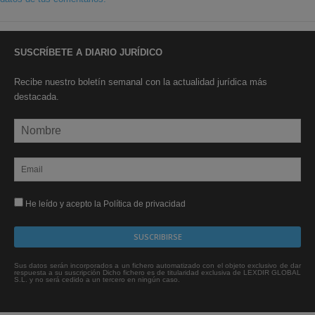
SUSCRÍBETE A DIARIO JURÍDICO
Recibe nuestro boletín semanal con la actualidad jurídica más
destacada.
He leído y acepto la Política de privacidad
Sus datos serán incorporados a un fichero automatizado con el objeto exclusivo de dar
respuesta a su suscripción Dicho fichero es de titularidad exclusiva de LEXDIR GLOBAL
S.L. y no será cedido a un tercero en ningún caso.