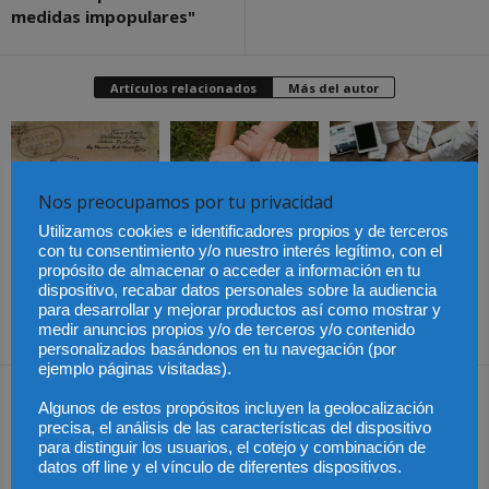
medidas impopulares"
Artículos relacionados
Más del autor
Nos preocupamos por tu privacidad
Últimas modificaciones
Utilizamos cookies e identificadores propios y de terceros
en la Ley de Sociedades
Cómo proteger tu
El Pleno del CGPJ
con tu consentimiento y/o nuestro interés legítimo, con el
de Capital
propiedad intelectual en
aprueba el informe al
el extranjero: claves
anteproyecto de Ley de
propósito de almacenar o acceder a información en tu
lingüísticas y jurídicas
Familias por
dispositivo, recabar datos personales sobre la audiencia
unanimidad
para desarrollar y mejorar productos así como mostrar y
medir anuncios propios y/o de terceros y/o contenido
personalizados basándonos en tu navegación (por
ejemplo páginas visitadas).
Dejar una respuesta
Algunos de estos propósitos incluyen la geolocalización
precisa, el análisis de las características del dispositivo
para distinguir los usuarios, el cotejo y combinación de
datos off line y el vínculo de diferentes dispositivos.