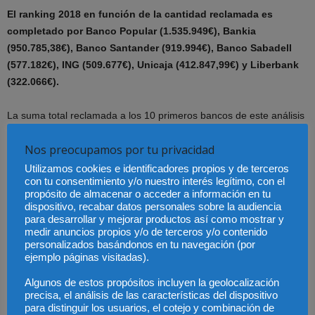
El ranking 2018 en función de la cantidad reclamada es
completado por Banco Popular (1.535.949€), Bankia
(950.785,38€), Banco Santander (919.994€), Banco Sabadell
(577.182€), ING (509.677€), Unicaja (412.847,99€) y Liberbank
(322.066€).
La suma total reclamada a los 10 primeros bancos de este análisis
por reclamador.es supera los 11,5 millones de euros.
Nos preocupamos por tu privacidad
En cuanto a la cantidad reclamada, existen grandes diferencias
Utilizamos cookies e identificadores propios y de terceros
con tu consentimiento y/o nuestro interés legítimo, con el
entre los gastos de hipoteca, la cláusula suelo o las hipotecas
propósito de almacenar o acceder a información en tu
multidivisa. Así, según los datos de reclamador.es, la reclamación
dispositivo, recabar datos personales sobre la audiencia
media por gastos de hipoteca asciende a 1.300€ de media (sin
para desarrollar y mejorar productos así como mostrar y
medir anuncios propios y/o de terceros y/o contenido
incluir el impuesto de actos jurídicos documentados). Por otra
personalizados basándonos en tu navegación (por
parte, la cantidad reclamada por cláusula suelo es de 7.700€ de
ejemplo páginas visitadas).
media y la reclamación por hipoteca multidivisa asciende, de
Algunos de estos propósitos incluyen la geolocalización
media, a los 62.000€.
precisa, el análisis de las características del dispositivo
para distinguir los usuarios, el cotejo y combinación de