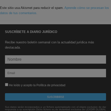
Este sitio usa Akismet para reducir el spam.
Aprende cómo se procesan los
datos de tus comentarios.
SUSCRÍBETE A DIARIO JURÍDICO
Recibe nuestro boletín semanal con la actualidad jurídica más
destacada.
He leído y acepto la Política de privacidad
Sus datos serán incorporados a un fichero automatizado con el objeto exclusivo de dar
respuesta a su suscripción Dicho fichero es de titularidad exclusiva de LEXDIR GLOBAL