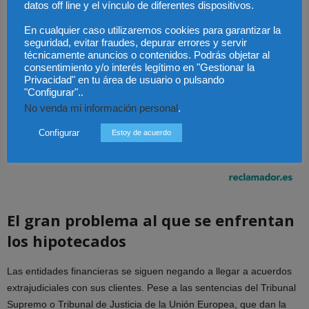
datos off line y el vínculo de diferentes dispositivos.
En cualquier caso utilizaremos cookies para garantizar la
seguridad, evitar fraudes, depurar errores y servir
técnicamente anuncios o contenidos. Podrás objetar al
consentimiento y/o interés legítimo en "Gestionar la
Privacidad" en tu área de usuario o pulsando
"Configurar"..
No venda mi información personal
.
Configurar
Estoy de acuerdo
El gran problema al que se enfrentan
los hipotecados
Las entidades financieras se siguen negando a llegar a acuerdos
extrajudiciales con sus clientes. Pese a las sentencias del Tribunal
Supremo o Tribunal de Justicia de la Unión Europea, que dan la