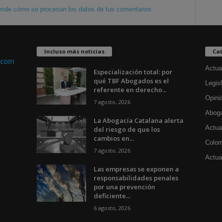
nde cómo se procesan los datos de tus comentarios.
Incluso más noticias
Cat
Actua
Especialización total: por
qué TBF Abogados es el
Legisl
referente en derecho...
Opini
7 agosto, 2026
Aboga
La Abogacía Catalana alerta
Actua
del riesgo de que los
cambios en...
Colom
7 agosto, 2026
Actual
Las empresas se exponen a
responsabilidades penales
por una prevención
deficiente...
6 agosto, 2026