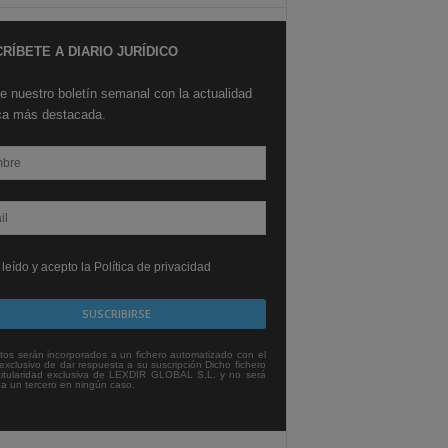
RÍBETE A DIARIO JURÍDICO
e nuestro boletín semanal con la actualidad
ica más destacada.
leído y acepto la Política de privacidad
tos serán incorporados a un fichero automatizado con el
exclusivo de dar respuesta a su suscripción Dicho fichero
titularidad exclusiva de LEXDIR GLOBAL S.L. y no será
 a un tercero en ningún caso.