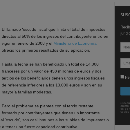
SUSC
Recib
El llamado ‘escudo fiscal’ que limita el total de impuestos
juríd
directos al 50% de los ingresos del contribuyente entró en
vigor en enero de 2008 y el
Ministerio de Economía
ofreció los primeros resultados de su aplicación.
Hasta la fecha se han beneficiado un total de 14.000
franceses por un valor de 458 millones de euros y dos
He 
tercios de los beneficiarios tienen unos ingresos fiscales
de referencia inferiores a los 13.000 euros y son en su
mayoría familias modestas.
Sus da
Pero el problema se plantea con el tercio restante
objeto 
es de 
cedido
formado por contribuyentes que tienen un importante
s al ‘escudo’, son casi inmunes a las subidas de impuestos o
e a tener una fuerte capacidad contributiva.