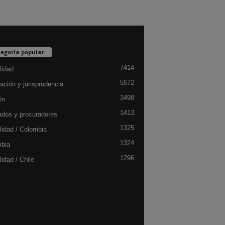
egoría popular
7414
lidad
5572
ación y jurisprudencia
3498
ón
1413
dos y procuradores
1325
lidad / Colombia
1324
bia
1296
idad / Chile