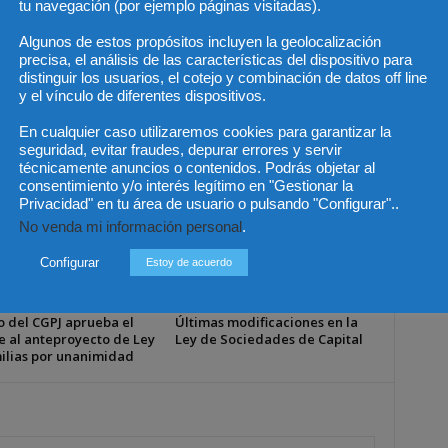
Artículo siguiente
tu navegación (por ejemplo páginas visitadas).
ación
La crisis, un remedio inesperado contra
Algunos de estos propósitos incluyen la geolocalización
el absentismo
precisa, el análisis de las características del dispositivo para
distinguir los usuarios, el cotejo y combinación de datos off line
y el vínculo de diferentes dispositivos.
En cualquier caso utilizaremos cookies para garantizar la
seguridad, evitar fraudes, depurar errores y servir
técnicamente anuncios o contenidos. Podrás objetar al
consentimiento y/o interés legítimo en "Gestionar la
Privacidad" en tu área de usuario o pulsando "Configurar"..
No venda mi información personal
.
Configurar
Estoy de acuerdo
o del CGPJ aprueba el
Últimas modificaciones en la
e al anteproyecto de Ley
Ley de Sociedades de Capital
ilias por unanimidad