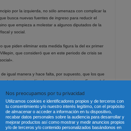
cipio por la izquierda, no sólo amenaza con complicar la
ue busca nuevas fuentes de ingreso para reducir el
 sino que empieza a molestar a algunos diputados de la
scal y social.
 que piden eliminar esta medida figura la del ex primer
Villepin, que consideró que en este periodo de crisis se
social».
 de igual manera y hace falta, por supuesto, que los que
esta dirección», dijo el ex primer ministro en France Info.
Nos preocupamos por tu privacidad
Utilizamos cookies e identificadores propios y de terceros con
tu consentimiento y/o nuestro interés legítimo, con el propósito
de almacenar o acceder a información en tu dispositivo,
recabar datos personales sobre la audiencia para desarrollar y
mejorar productos así como mostrar y medir anuncios propios
y/o de terceros y/o contenido personalizados basándonos en