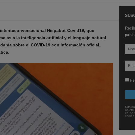
SUSC
Recib
sistenteconversacional Hispabot-Covid19, que
juríd
as a la inteligencia artificial y el lenguaje natural
danía sobre el COVID-19 con información oficial,
tica.
He 
Sus da
objeto 
es de 
cedido