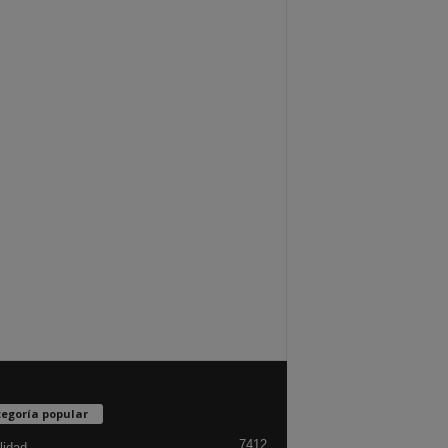
egoría popular
7412
lidad