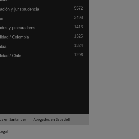
5572
ación y jurisprudencia
3498
ón
1413
dos y procuradores
1325
lidad / Colombia
1324
bia
1296
idad / Chile
os en Santander
Abogados en Sabadell
Legal