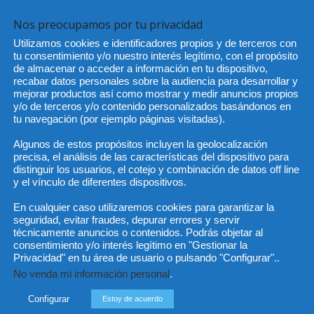
és de WhatsApp
, simplemente hay que
guardar el número
Nos preocupamos por tu privacidad
éfono y
escribir la palabra “hola”
en un mensaje
para
Utilizamos cookies e identificadores propios y de terceros con
ión, el servicio da la bienvenida e informa sobre los temas
tu consentimiento y/o nuestro interés legítimo, con el propósito
de almacenar o acceder a información en tu dispositivo,
recabar datos personales sobre la audiencia para desarrollar y
mejorar productos así como mostrar y medir anuncios propios
y/o de terceros y/o contenido personalizados basándonos en
tu navegación (por ejemplo páginas visitadas).
Algunos de estos propósitos incluyen la geolocalización
precisa, el análisis de las características del dispositivo para
distinguir los usuarios, el cotejo y combinación de datos off line
Artículo siguiente
y el vínculo de diferentes dispositivos.
México – Piden protección del salario
En cualquier caso utilizaremos cookies para garantizar la
de médicos y personal de salud
seguridad, evitar fraudes, depurar errores y servir
técnicamente anuncios o contenidos. Podrás objetar al
consentimiento y/o interés legítimo en "Gestionar la
Privacidad" en tu área de usuario o pulsando "Configurar"..
No venda mi información personal
.
Configurar
Estoy de acuerdo