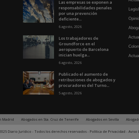
Las empresas se exponen a
responsabilidades penales
Legisl
por una prevención
deficiente...
Opini
6 agosto, 2026
Aboga
Actua
Los trabajadores de
Groundforce en el
Colom
aeropuerto de Barcelona
inician huelga...
Actual
6 agosto, 2026
Publicado el aumento de
retribuciones de abogados y
procuradores del Turno...
5 agosto, 2026
n Madrid
Abogados en Sta. Cruz de Tenerife
Abogados en Sevilla
Abogad
025 Diario Jurídico - Todos los derechos reservados -
Política de Privacidad
-
Aviso 