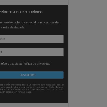
RÍBETE A DIARIO JURÍDICO
e nuestro boletín semanal con la actualidad
ica más destacada.
leído y acepto la Política de privacidad
tos serán incorporados a un fichero automatizado con el
exclusivo de dar respuesta a su suscripción Dicho fichero
titularidad exclusiva de LEXDIR GLOBAL S.L. y no será
 a un tercero en ningún caso.