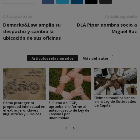
Artículo anterior
Artículo siguiente
Demarks&Law amplía su
DLA Piper nombra socio a
despacho y cambia la
Miguel Baz
ubicación de sus oficinas
Artículos relacionados
Más del autor
Últimas modificaciones
en la Ley de Sociedades
Cómo proteger tu
El Pleno del CGPJ
de Capital
propiedad intelectual en
aprueba el informe al
el extranjero: claves
anteproyecto de Ley de
lingüísticas y jurídicas
Familias por
unanimidad