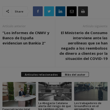
Share
Artículo anterior
Artículo siguiente
“Los informes de CNMV y
El Ministerio de Consumo
Banco de España
interviene ante las
evidencian un Bankia 2”
aerolíneas que se han
negado a los reembolsos
de dinero a clientes por la
situación del COVID-19
Artículos relacionados
Más del autor
La Abogacía Catalana
Los trabajadores de
alerta del riesgo de que
Groundforce en el
los cambios en las
aeropuerto de
Especialización total: