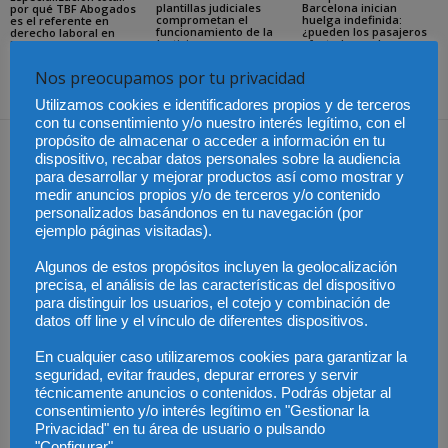
plantillas judiciales
Barcelona inician
por qué TBF Abogados
comprometan el
huelga indefinida:
es el referente en
funcionamiento de la
¿pueden los pasajeros
derecho laboral en
Justicia
afectados reclamar
Málaga
compensación?
Nos preocupamos por tu privacidad
Utilizamos cookies e identificadores propios y de terceros
con tu consentimiento y/o nuestro interés legítimo, con el
Dejar una respuesta
propósito de almacenar o acceder a información en tu
dispositivo, recabar datos personales sobre la audiencia
para desarrollar y mejorar productos así como mostrar y
medir anuncios propios y/o de terceros y/o contenido
personalizados basándonos en tu navegación (por
ejemplo páginas visitadas).
Algunos de estos propósitos incluyen la geolocalización
precisa, el análisis de las características del dispositivo
para distinguir los usuarios, el cotejo y combinación de
datos off line y el vínculo de diferentes dispositivos.
En cualquier caso utilizaremos cookies para garantizar la
seguridad, evitar fraudes, depurar errores y servir
técnicamente anuncios o contenidos. Podrás objetar al
consentimiento y/o interés legítimo en "Gestionar la
Privacidad" en tu área de usuario o pulsando
"Configurar"..