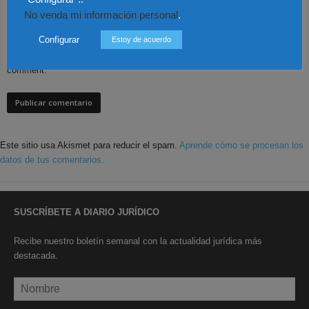
No venda mi información personal
.
Configurar
Estoy de acuerdo
Save my name, email, and website in this browser for the next time I
comment.
Este sitio usa Akismet para reducir el spam.
Aprende cómo se procesan los
datos de tus comentarios.
SUSCRÍBETE A DIARIO JURÍDICO
Recibe nuestro boletín semanal con la actualidad jurídica más
destacada.