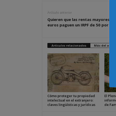
Artículo anterior
Quieren que las rentas mayores a 
euros paguen un IRPF de 50 por cie
Artículos relacionados
Más del autor
Cómo proteger tu propiedad
El Plen
intelectual en el extranjero:
inform
claves lingüísticas y jurídicas
de Fam