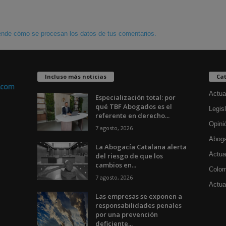
nde cómo se procesan los datos de tus comentarios.
Incluso más noticias
Cat
Actua
Especialización total: por
qué TBF Abogados es el
Legisl
referente en derecho...
Opini
7 agosto, 2026
Aboga
La Abogacía Catalana alerta
Actua
del riesgo de que los
cambios en...
Colom
7 agosto, 2026
Actual
Las empresas se exponen a
responsabilidades penales
por una prevención
deficiente...