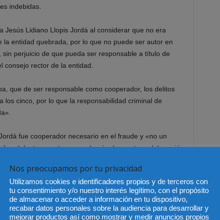
nes indebidas.
 a Jesús Lidiano Llopis Jordá al considerar que no era
 la entidad quebrada, por lo que no puede ser autor en
, sin perjuicio de que pueda ser responsable a título de
 consejo rector de la entidad.
maba, que de ser responsable como cooperador, los delitos
 los cinco, por lo que la responsabilidad criminal de
da».
Jordá fue cooperador necesario en el fraude y «no un
ra fraudulenta, puesto que «además de prestar colaboración
uvo un saldo en cuenta corriente de 5.162 euros».
Nos preocupamos por tu privacidad
Utilizamos cookies e identificadores propios y de terceros con
tu consentimiento y/o nuestro interés legítimo, con el propósito
de almacenar o acceder a información en tu dispositivo,
recabar datos personales sobre la audiencia para desarrollar y
mejorar productos así como mostrar y medir anuncios propios