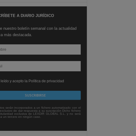
RÍBETE A DIARIO JURÍDICO
e nuestro boletín semanal con la actualidad
ica más destacada.
leído y acepto la Política de privacidad
tos serán incorporados a un fichero automatizado con el
exclusivo de dar respuesta a su suscripción Dicho fichero
titularidad exclusiva de LEXDIR GLOBAL S.L. y no será
 a un tercero en ningún caso.