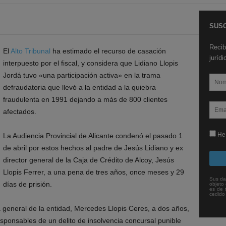
SUSC
Recib
El
Alto Tribunal
ha estimado el recurso de casación
juríd
interpuesto por el fiscal, y considera que Lidiano Llopis
Jordá tuvo «una participación activa» en la trama
defraudatoria que llevó a la entidad a la quiebra
fraudulenta en 1991 dejando a más de 800 clientes
afectados.
He 
La Audiencia Provincial de Alicante condenó el pasado 1
de abril por estos hechos al padre de Jesús Lidiano y ex
director general de la Caja de Crédito de Alcoy, Jesús
Llopis Ferrer, a una pena de tres años, once meses y 29
Sus da
días de prisión.
objeto 
es de 
cedido
a general de la entidad, Mercedes Llopis Ceres, a dos años,
sponsables de un delito de insolvencia concursal punible