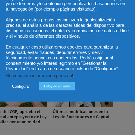
y/o de terceros y/o contenido personalizados basándonos en
tu navegación (por ejemplo páginas visitadas).
Artículo siguiente
Algunos de estos propósitos incluyen la geolocalización
6.000
Lo que propuso la Unión Europea en
precisa, el análisis de las características del dispositivo para
nto
Praga
distinguir los usuarios, el cotejo y combinación de datos off line
y el vínculo de diferentes dispositivos.
En cualquier caso utilizaremos cookies para garantizar la
seguridad, evitar fraudes, depurar errores y servir
técnicamente anuncios o contenidos. Podrás objetar al
consentimiento y/o interés legítimo en "Gestionar la
Privacidad" en tu área de usuario o pulsando "Configurar"..
No venda mi información personal
.
Configurar
Estoy de acuerdo
o del CGPJ aprueba el
Últimas modificaciones en la
e al anteproyecto de Ley
Ley de Sociedades de Capital
ilias por unanimidad