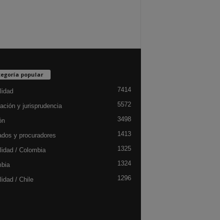
egoría popular
7414
lidad
5572
ación y jurisprudencia
3498
ón
1413
dos y procuradores
1325
lidad / Colombia
1324
bia
1296
idad / Chile