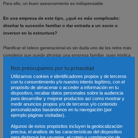
Para ello, un buen asesoramiento es indispensable.
En una empresa de este tipo, ¿qué es más complicado:
diseñar la sucesión familiar o dar entrada a un socio o
inversor en la estructura?
Planificar el relevo generacional es sin duda uno de los retos más
complejos que puede afrontar una empresa familiar, pues implica
gestionar adecuadamente aspectos empresariales/estratégicos,
Nos preocupamos por tu privacidad
patrimoniales y emocionales, con su correspondiente
Utilizamos cookies e identificadores propios y de terceros
alcance jurídico. Dar entrada a un socio tercero o inversor puede
con tu consentimiento y/o nuestro interés legítimo, con el
generar cierta resistencia en algunos casos – no en todos –
propósito de almacenar o acceder a información en tu
cuando existe un miedo a perder el control, pero hay muchos
dispositivo, recabar datos personales sobre la audiencia
para desarrollar y mejorar productos así como mostrar y
ejemplos que avalan que las que han sabido hacerlo bien, han
medir anuncios propios y/o de terceros y/o contenido
salido reforzadas.
personalizados basándonos en tu navegación (por
ejemplo páginas visitadas).
¿Qué requisitos debe contener un Protocolo Familiar para que
Algunos de estos propósitos incluyen la geolocalización
sea válido a la hora de garantizar la sucesión de esta
precisa, el análisis de las características del dispositivo
empresa?
para distinguir los usuarios, el cotejo y combinación de