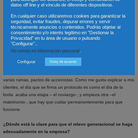
datos off line y el vínculo de diferentes dispositivos.
El más importante es que sea el fruto de un proceso profundo de
En cualquier caso utilizaremos cookies para garantizar la
reflexión intrafamiliar en el que, con la ayuda de un asesor externo,
seguridad, evitar fraudes, depurar errores y servir
técnicamente anuncios o contenidos. Podrás objetar al
se analicen todos los aspectos de la relación familia-empresa con
consentimiento y/o interés legítimo en "Gestionar la
participación de las generaciones involucradas. Ese proceso,
Privacidad" en tu área de usuario o pulsando
cuando está maduro y ha generado un verdadero consenso, debe
"Configurar"..
culminar en un documento – el protocolo – que refleje fielmente los
No venda mi información personal
.
acuerdos adoptados, y que evolucione con la familia y con la
Configurar
Estoy de acuerdo
empresa. Ese protocolo tiene que ser coherente con los Estatutos
(que deben adaptarse), testamentos, capitulaciones y, cuando hay
varias ramas, pactos de accionistas. Como me gusta explicar a mis
clientes, el día que se firma un protocolo es como el día de la
boda: acaba una etapa – el noviazgo-, y empieza otra –el
matrimonio-, que hay que cuidar permanentemente para que
funcione.
¿Dónde está la clave para que el relevo generacional se haga
adecuadamente en la empresa?