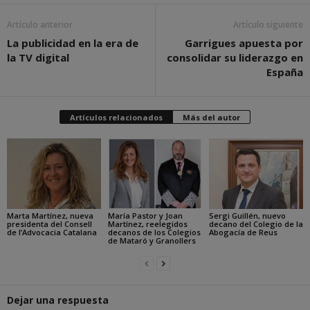
Artículo anterior
Artículo siguiente
La publicidad en la era de
Garrigues apuesta por
la TV digital
consolidar su liderazgo en
España
Artículos relacionados
Más del autor
Marta Martínez, nueva
María Pastor y Joan
Sergi Guillén, nuevo
presidenta del Consell
Martínez, reelegidos
decano del Colegio de la
de l’Advocacia Catalana
decanos de los Colegios
Abogacía de Reus
de Mataró y Granollers
Dejar una respuesta