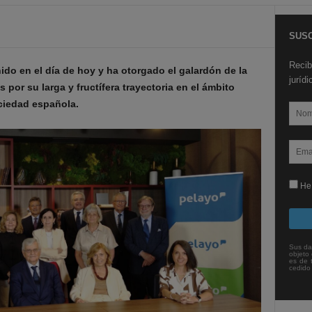
SUSC
Recib
ido en el día de hoy y ha otorgado el galardón de la
juríd
por su larga y fructífera trayectoria en el ámbito
ociedad española.
He 
Sus da
objeto 
es de 
cedido