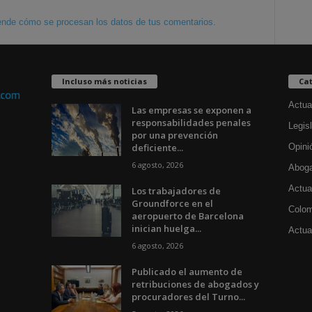
nde cómo se procesan los datos de tus comentarios.
Incluso más noticias
Cat
Actua
Las empresas se exponen a
responsabilidades penales
Legisl
por una prevención
deficiente...
Opini
6 agosto, 2026
Aboga
Actua
Los trabajadores de
Groundforce en el
Colom
aeropuerto de Barcelona
inician huelga...
Actual
6 agosto, 2026
Publicado el aumento de
retribuciones de abogados y
procuradores del Turno...