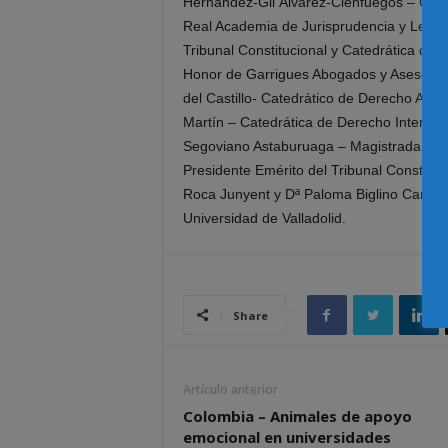
Hernández-Gil Álvarez-Cienfuegos – Cate
Real Academia de Jurisprudencia y Legisl
Tribunal Constitucional y Catedrática de 
Honor de Garrigues Abogados y Asesores
del Castillo- Catedrático de Derecho Admin
Martín – Catedrática de Derecho Internaci
Segoviano Astaburuaga – Magistrada del T
Presidente Emérito del Tribunal Constitu
Roca Junyent y Dª Paloma Biglino Campos
Universidad de Valladolid.
Share
Artículo anterior
Colombia – Animales de apoyo
emocional en universidades