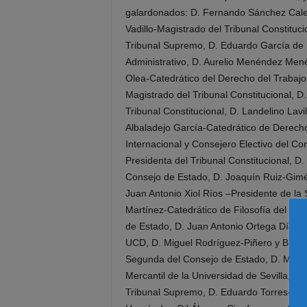
galardonados: D. Fernando Sánchez Caler
Vadillo-Magistrado del Tribunal Constituc
Tribunal Supremo, D. Eduardo García de 
Administrativo, D. Aurelio Menéndez Men
Olea-Catedrático del Derecho del Trabajo
Magistrado del Tribunal Constitucional, 
Tribunal Constitucional, D. Landelino La
Albaladejo García-Catedrático de Derecho
Internacional y Consejero Electivo del C
Presidenta del Tribunal Constitucional, 
Consejo de Estado, D. Joaquín Ruiz-Gim
Juan Antonio Xiol Ríos –Presidente de la
Martínez-Catedrático de Filosofía del De
de Estado, D. Juan Antonio Ortega Díaz-
UCD, D. Miguel Rodríguez-Piñero y Bravo
Segunda del Consejo de Estado, D. Manue
Mercantil de la Universidad de Sevilla, D
Tribunal Supremo, D. Eduardo Torres-Dulc