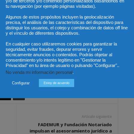
drático de Derecho Civil y Académico de número de la
y/o de terceros y/o contenido personalizados basándonos en
tu navegación (por ejemplo páginas visitadas).
ación, Dña. Encarnación Roca Trías- Vicepresidenta del
Derecho Civil, D. Antonio Garrigues Walker- Presidente de
Algunos de estos propósitos incluyen la geolocalización
 Tributarios, D. Tomás de la Quadra-Salcedo Fernández
precisa, el análisis de las características del dispositivo para
distinguir los usuarios, el cotejo y combinación de datos off line
istrativo de la Universidad Carlos III, Dª. Araceli Mangas
y el vínculo de diferentes dispositivos.
onal Público y Relaciones Internacionales, Dª. María Luisa
ribunal Constitucional, D. Pascual Sala Sánchez-
En cualquier caso utilizaremos cookies para garantizar la
seguridad, evitar fraudes, depurar errores y servir
cional, D. Miquel Roca Junyent – Presidente de Honor de
técnicamente anuncios o contenidos. Podrás objetar al
- Catedrática Emérita de Derecho Constitucional de la
consentimiento y/o interés legítimo en "Gestionar la
Privacidad" en tu área de usuario o pulsando "Configurar"..
No venda mi información personal
.
Configurar
Estoy de acuerdo
Artículo siguiente
FADEMUR y Fundación Notariado
impulsan el asesoramiento jurídico a