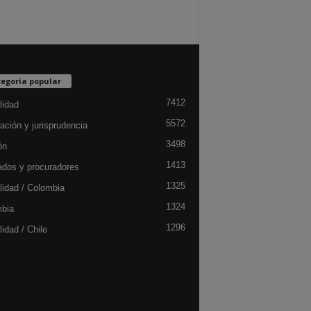
egoría popular
7412
lidad
5572
ación y jurisprudencia
3498
ón
1413
dos y procuradores
1325
lidad / Colombia
1324
bia
1296
idad / Chile