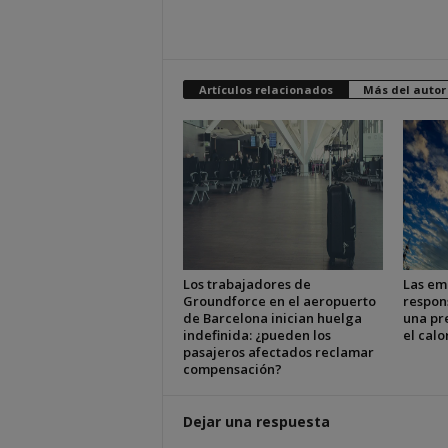
Artículos relacionados
Más del autor
Los trabajadores de
Las em
Groundforce en el aeropuerto
respon
de Barcelona inician huelga
una pr
indefinida: ¿pueden los
el cal
pasajeros afectados reclamar
compensación?
Dejar una respuesta