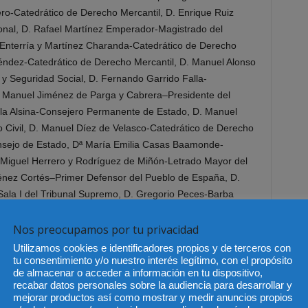
o-Catedrático de Derecho Mercantil, D. Enrique Ruiz
ional, D. Rafael Martínez Emperador-Magistrado del
Enterría y Martínez Charanda-Catedrático de Derecho
éndez-Catedrático de Derecho Mercantil, D. Manuel Alonso
 y Seguridad Social, D. Fernando Garrido Falla-
D. Manuel Jiménez de Parga y Cabrera–Presidente del
villa Alsina-Consejero Permanente de Estado, D. Manuel
 Civil, D. Manuel Díez de Velasco-Catedrático de Derecho
onsejo de Estado, Dª María Emilia Casas Baamonde-
D. Miguel Herrero y Rodríguez de Miñón-Letrado Mayor del
énez Cortés–Primer Defensor del Pueblo de España, D.
 Sala I del Tribunal Supremo, D. Gregorio Peces-Barba
recho, D. Francisco Rubio Llorente–Presidente del Consejo
Ambrona-Consejero Electivo de Estado y ex ministro de
Nos preocupamos por tu privacidad
-Ferrer–Consejero Permanente y Presidente de la Sección
Utilizamos cookies e identificadores propios y de terceros con
l Olivencia Ruiz-Catedrático Emérito de Derecho
tu consentimiento y/o nuestro interés legítimo, con el propósito
de almacenar o acceder a información en tu dispositivo,
. Fernando Ledesma Barret-Magistrado de la Sala 3ª del
recabar datos personales sobre la audiencia para desarrollar y
e Lifante –ex Fiscal General del Estado, D. Antonio
mejorar productos así como mostrar y medir anuncios propios