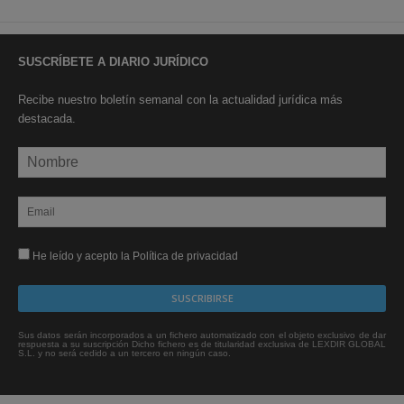
SUSCRÍBETE A DIARIO JURÍDICO
Recibe nuestro boletín semanal con la actualidad jurídica más
destacada.
He leído y acepto la Política de privacidad
Sus datos serán incorporados a un fichero automatizado con el objeto exclusivo de dar
respuesta a su suscripción Dicho fichero es de titularidad exclusiva de LEXDIR GLOBAL
S.L. y no será cedido a un tercero en ningún caso.