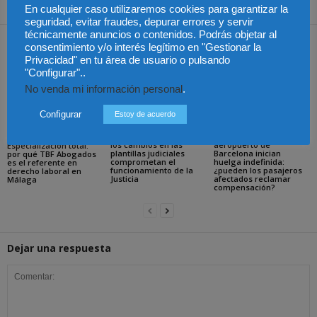
En cualquier caso utilizaremos cookies para garantizar la
seguridad, evitar fraudes, depurar errores y servir
técnicamente anuncios o contenidos. Podrás objetar al
Artículos relacionados
Más del autor
consentimiento y/o interés legítimo en "Gestionar la
Privacidad" en tu área de usuario o pulsando
"Configurar"..
No venda mi información personal
.
Configurar
Estoy de acuerdo
La Abogacía Catalana
Los trabajadores de
alerta del riesgo de que
Groundforce en el
los cambios en las
aeropuerto de
Especialización total:
plantillas judiciales
Barcelona inician
por qué TBF Abogados
comprometan el
huelga indefinida:
es el referente en
funcionamiento de la
¿pueden los pasajeros
derecho laboral en
Justicia
afectados reclamar
Málaga
compensación?
Dejar una respuesta