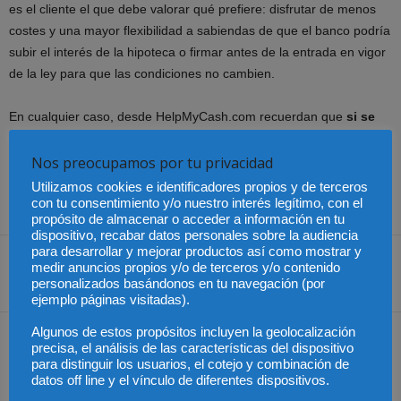
es el cliente el que debe valorar qué prefiere: disfrutar de menos
costes y una mayor flexibilidad a sabiendas de que el banco podría
subir el interés de la hipoteca o firmar antes de la entrada en vigor
de la ley para que las condiciones no cambien.
En cualquier caso, desde HelpMyCash.com recuerdan que
si se
cuenta con una oferta vinculante, la entidad estará obligada a
mantener las condiciones hasta la fecha establecida y si el
Nos preocupamos por tu privacidad
plazo de la oferta supera el 16 de junio,
esta ya tendrá que
Utilizamos cookies e identificadores propios y de terceros
contemplar las nuevas medidas.
con tu consentimiento y/o nuestro interés legítimo, con el
propósito de almacenar o acceder a información en tu
dispositivo, recabar datos personales sobre la audiencia
para desarrollar y mejorar productos así como mostrar y
medir anuncios propios y/o de terceros y/o contenido
personalizados basándonos en tu navegación (por
Share
ejemplo páginas visitadas).
Algunos de estos propósitos incluyen la geolocalización
Artículo anterior
Artículo siguiente
precisa, el análisis de las características del dispositivo
Colombia – Resultados de
Los expertos contables
para distinguir los usuarios, el cotejo y combinación de
la IV Conciliatón Nacional
estrenan herramienta de
datos off line y el vínculo de diferentes dispositivos.
ratios sectoriales